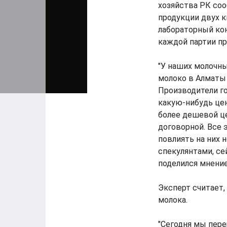
хозяйства РК соо
продукции двух 
лабораторный кон
каждой партии пр
"У наших молочны
молоко в Алматы 
Производители го
какую-нибудь цен
более дешевой це
договорной. Все 
повлиять на них 
спекулянтами, сей
поделился мнени
Эксперт считает,
молока.
"Сегодня мы пере