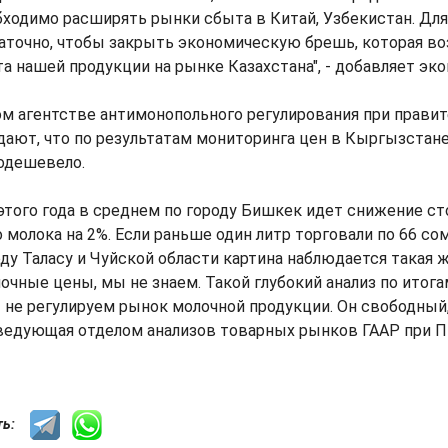
ходимо расширять рынки сбыта в Китай, Узбекистан. Для 
аточно, чтобы закрыть экономическую брешь, которая во
та нашей продукции на рынке Казахстана", - добавляет эк
м агентстве антимонопольного регулирования при правит
дают, что по результатам мониторинга цен в Кыргызстан
одешевело.
я этого года в среднем по городу Бишкек идет снижение с
молока на 2%. Если раньше один литр торговали по 66 сомо
оду Таласу и Чуйской области картина наблюдается такая 
очные цены, мы не знаем. Такой глубокий анализ по итога
 не регулируем рынок молочной продукции. Он свободный,
ведующая отделом анализов товарных рынков ГААР при 
сть: