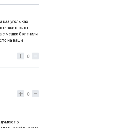
 каз уголь каз
е откажетесь от
 с мешка 8 кг гнили
сто на ваши
0
0
и думают о