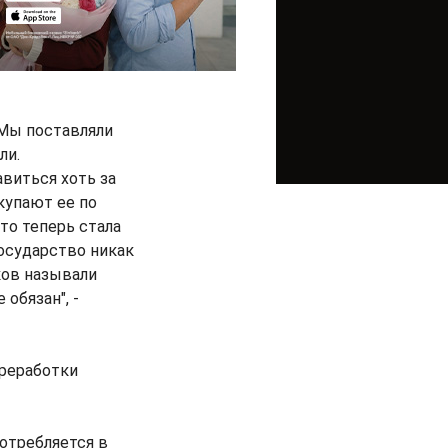
 Мы поставляли
ли.
виться хоть за
купают ее по
то теперь стала
государство никак
ков называли
обязан", -
ереработки
отребляется в