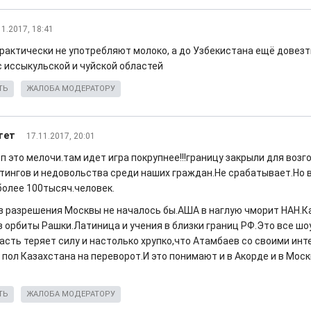
11.2017, 18:41
рактически не употребляют молоко, а до Узбекистана ещё довезти
с иссыкульской и чуйской областей
ТЬ
ЖАЛОБА МОДЕРАТОРУ
тет
17.11.2017, 20:01
п это мелочи.там идет игра покрупнее!!!границу закрыли для возг
тингов и недовольства среди наших граждан.Не срабатывает.Но 
более 100тысяч.человек.
ез разрешения Москвы не началось бы.АША в наглую чморит НАН.К
з орбиты Рашки.Латиница и учения в близки границ РФ.Это все шо
ласть теряет силу и настолько хрупко,что Атамбаев со своими ин
 пол Казахстана на переворот.И это понимают и в Акорде и в Моск
ТЬ
ЖАЛОБА МОДЕРАТОРУ