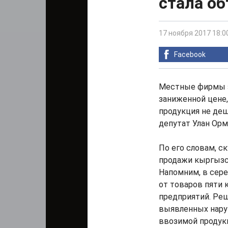
стала о
17 ноября 2017 18:0
Facebook
Местные фирмы з
заниженной цене,
продукция не де
депутат Улан Орм
По его словам, с
продажи кыргызск
Напомним, в сере
от товаров пяти
предприятий. Ре
выявленных нару
ввозимой продук