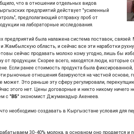
бщило, что в отношении отдельных видов
кыргызских предприятий действует "усиленный
троль", предполагающий отправку проб от
одукции на лабораторные исследования.
х предприятий была налажена система поставок, связей.
и Жамбылскую область, и сейчас все эти наработки рухну
товы сейчас продавать молоко кому угодно, лишь бы изба
у от продукции. Скорее всего, находятся люди, которые с
не. Если ранее стоимость продукта была фиксированной, 
эти рыночные отношения базируются на частной основе, 
не может. Это раньше эту сферу регулировали, перекупщи
час этого нет. Цены договорные и никто никому ничего не 
ем с
"ВБ"
экономист Джумакадыр Акенеев.
 что необходимо создавать в Кыргызстане условия для п
рабатываем 30-40% молока, в основном оно продается и п