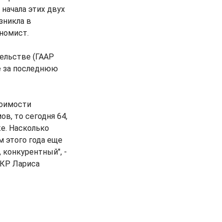
начала этих двух
зникла в
ономист.
ельстве (ГААР
е за последнюю
тоимости
в, то сегодня 64,
же. Насколько
м этого года еще
 конкурентный", -
ПКР Лариса