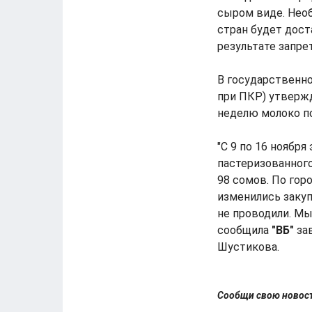
сыром виде. Необ
стран будет дост
результате запре
В государственно
при ПКР) утверж
неделю молоко п
"С 9 по 16 ноябр
пастеризованного 
98 сомов. По гор
изменились закуп
не проводили. Мы
сообщила
"ВБ"
за
Шустикова.
Сообщи свою ново