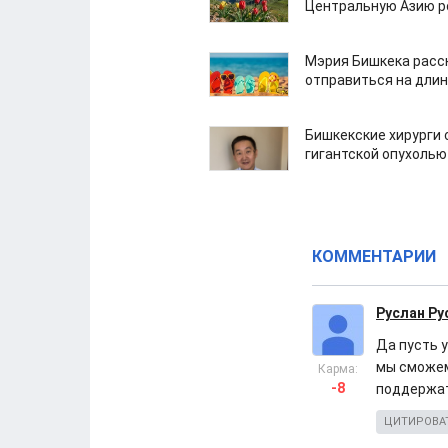
Центральную Азию р
Мэрия Бишкека расс
отправиться на дли
Бишкекские хирурги 
гигантской опухолью
КОММЕНТАРИИ
Руслан Р
Да пусть 
мы сможем
Карма:
-8
поддержат
ЦИТИРОВА