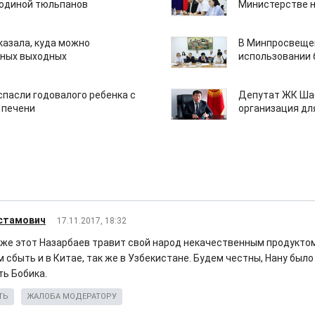
одиной тюльпанов
Министерстве н
казала, куда можно
В Минпросвещен
нных выходных
использовании
спасли годовалого ребенка с
Депутат ЖК Шаб
 печени
организация дл
устамович
17.11.2017, 18:32
уже этот Назарбаев травит свой народ некачественным продуктом
 сбыть и в Китае, так же в Узбекистане. Будем честны, Нану был
ь Бобика.
ТЬ
ЖАЛОБА МОДЕРАТОРУ