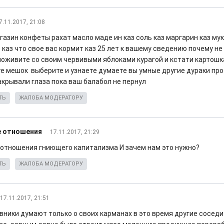
7.11.2017, 21:08
газин конфеты рахат масло маде ин каз соль каз маргарин каз мука
 каз что свое вас кормит каз 25 лет к вашему сведению почему н
поживите со своим червивыми яблоками курагой и кстати картошка
те мешок выберите и узнаете думаете вы умные другие дураки про
акрывали глаза пока ваш балабол не пернул
ТЬ
ЖАЛОБА МОДЕРАТОРУ
 отношения
17.11.2017, 21:29
отношения гниющего капитализма И зачем нам это нужно?
ТЬ
ЖАЛОБА МОДЕРАТОРУ
17.11.2017, 21:51
вники думают только о своих карманах в это время другие сосед