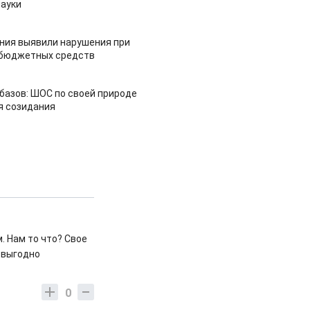
ауки
ия выявили нарушения при
 бюджетных средств
азов: ШОС по своей природе
я созидания
. Нам то что? Свое
о выгодно
0