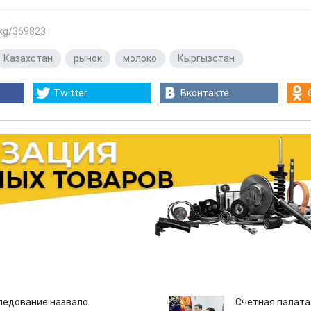
.kg/369823
Казахстан
,
рынок
,
молоко
,
Кыргызстан
Twitter
Вконтакте
едование назвало
Счетная палата