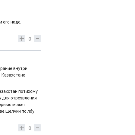
 его надо,
0
орание внутри
в Казахстане
азахстан потихому
у для отрезвления
тервью может
ве.щелчки по лбу
0