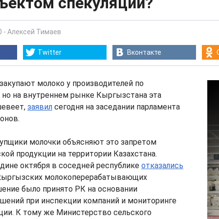
бъектом спекуляций?
0
-
Алексей Тимаев
Twitter
Вконтакте
акупают молоко у производителей по
 но на внутреннем рынке Кыргызстана эта
шевеет,
заявил
сегодня на заседании парламента
онов.
купщики молочки объясняют это запретом
ой продукции на территории Казахстана.
дине октября в соседней республике
отказались
 кыргызских молокоперерабатывающих
шение было принято РК на основании
шений при инспекции компаний и мониторинге
ции. К тому же Министерство сельского