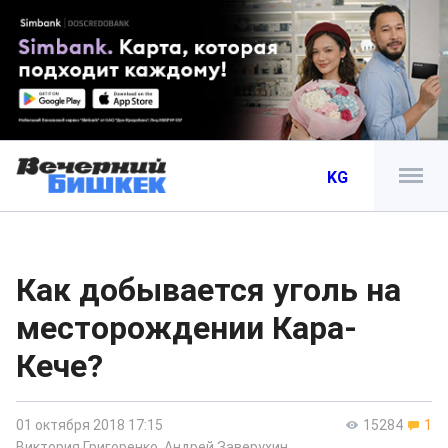
KG
Как добывается уголь на
месторождении Кара-
Кече?
01 октября 2018 17:15
15284
1
Виктория Григоренко
,
Андрей Заверухин