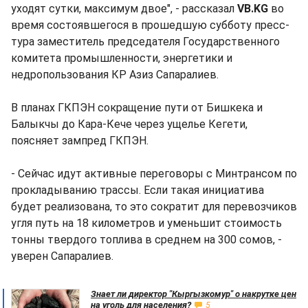
уходят сутки, максимум двое", - рассказал
VB.KG
во
время состоявшегося в прошедшую субботу пресс-
тура заместитель председателя Государственного
комитета промышленности, энергетики и
недропользования КР Азиз Сапаралиев.
В планах ГКПЭН сокращение пути от Бишкека и
Балыкчы до Кара-Кече через ущелье Кегети,
поясняет зампред ГКПЭН.
- Сейчас идут активные переговоры с Минтрансом по
прокладыванию трассы. Если такая инициатива
будет реализована, то это сократит для перевозчиков
угля путь на 18 километров и уменьшит стоимость
тонны твердого топлива в среднем на 300 сомов, -
уверен Сапаралиев.
Знает ли директор "Кыргызкомур" о накрутке цен
на уголь для населения?
5