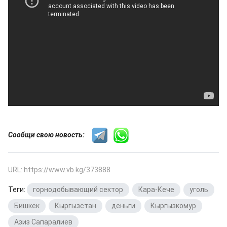
Сообщи свою новость:
URL: https://www.vb.kg/373888
Теги:
горнодобывающий сектор
,
Кара-Кече
,
уголь
,
Бишкек
,
Кыргызстан
,
деньги
,
Кыргызкомур
,
Азиз Сапаралиев