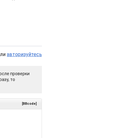
или
авторизуйтесь
осле проверки
азу, то
[BBcode]