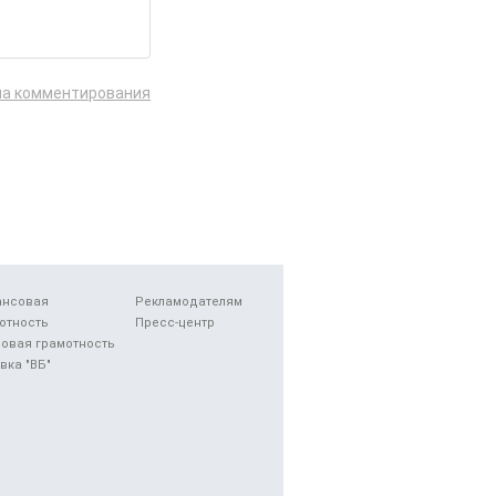
ла комментирования
ансовая
Рекламодателям
отность
Пресс-центр
овая грамотность
вка "ВБ"