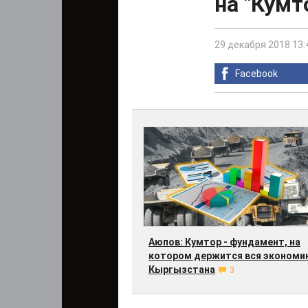
на "Кумт
29 декабря 2018 13:
Facebook
Аюпов: Кумтор - фундамент, на
котором держится вся экономи
Кыргызстана
3