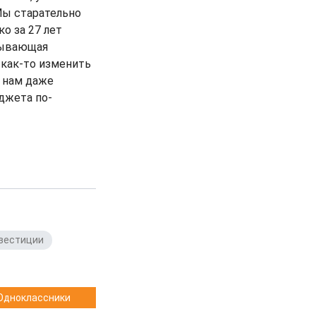
Мы старательно
о за 27 лет
тывающая
 как-то изменить
 нам даже
джета по-
вестиции
,
Одноклассники