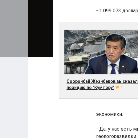
- 1 099 073 долла
Сооронбай Жээнбеков высказал
позицию по "Кумтору"
1
экономики.
- Да, у нас есть
геологоразведки.