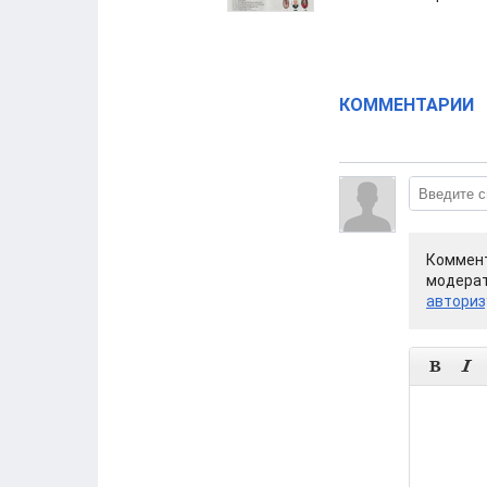
КОММЕНТАРИИ
Коммент
модерат
авториз

