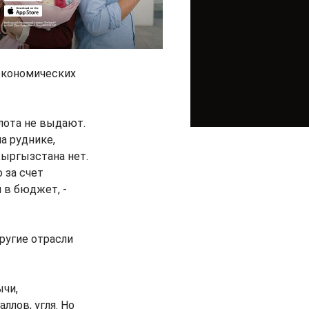
 экономических
лота не выдают.
а руднике,
Кыргызстана нет.
 за счет
 в бюджет, -
ругие отрасли
ычи,
ллов, угля. Но