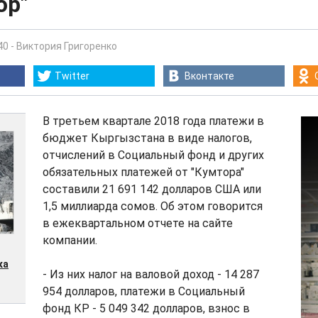
ор"
40
-
Виктория Григоренко
Twitter
Вконтакте
В третьем квартале 2018 года платежи в
бюджет Кыргызстана в виде налогов,
отчислений в Социальный фонд и других
обязательных платежей от "Кумтора"
составили 21 691 142 долларов США или
1,5 миллиарда сомов. Об этом говорится
в ежеквартальном отчете на сайте
компании.
ка
- Из них налог на валовой доход - 14 287
954 долларов, платежи в Социальный
фонд КР - 5 049 342 долларов, взнос в