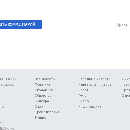
Прави
ий Бишкек"
Все новости
Народные новости
Фин
ресурсах
Политика
Кыргызская пресса
грам
Экономика
Блоги
Прав
Общество
Фото
Спра
Культура
Видео
 2.
Спорт
Инфографика
Происшествия
В мире
-03.
48k@vb.kg