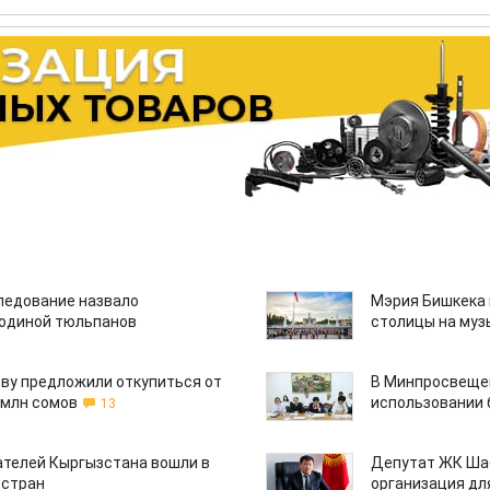
едование назвало
Мэрия Бишкека 
одиной тюльпанов
столицы на муз
ву предложили откупиться от
В Минпросвещен
 млн сомов
использовании
13
ателей Кыргызстана вошли в
Депутат ЖК Шаб
 стран
организация дл