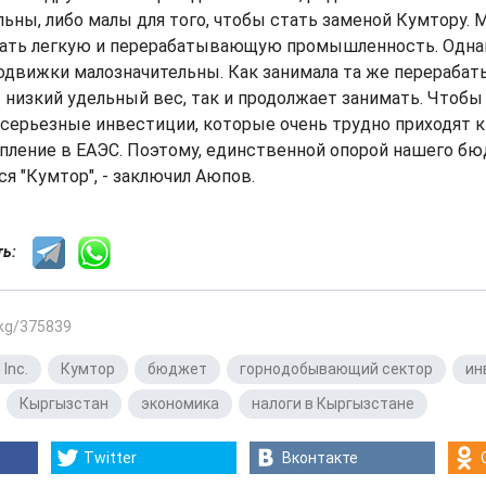
льны, либо малы для того, чтобы стать заменой Кумтору. 
ать легкую и перерабатывающую промышленность. Однак
одвижки малозначительны. Как занимала та же перераба
изкий удельный вес, так и продолжает занимать. Чтобы
серьезные инвестиции, которые очень трудно приходят к
пление в ЕАЭС. Поэтому, единственной опорой нашего бю
я "Кумтор", - заключил Аюпов.
сть:
.kg/375839
 Inc.
,
Кумтор
,
бюджет
,
горнодобывающий сектор
,
ин
,
Кыргызстан
,
экономика
,
налоги в Кыргызстане
Twitter
Вконтакте