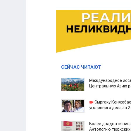
СЕЙЧАС ЧИТАЮТ
Международное иссл
Центральную Азию р
Сыргаку Кенжебае
уголовного дела за 2
Более двадцати пис
Антологию тюркских