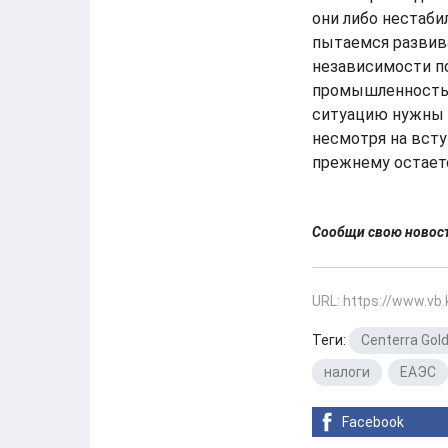
они либо нестаби
пытаемся развив
независимости п
промышленность н
ситуацию нужны 
несмотря на всту
прежнему остаетс
Сообщи свою ново
URL: https://www.vb
Теги:
Centerra Gold
налоги
,
ЕАЭС
Facebook