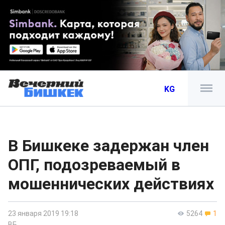
KG
В Бишкеке задержан член
ОПГ, подозреваемый в
мошеннических действиях
23 января 2019 19:18
5264
1
ВБ