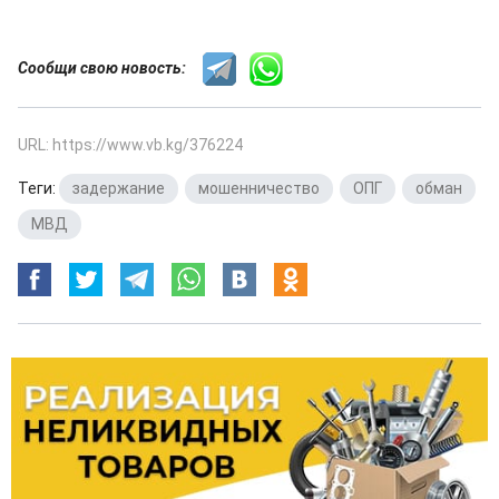
Сообщи свою новость:
URL: https://www.vb.kg/376224
Теги:
задержание
,
мошенничество
,
ОПГ
,
обман
,
МВД