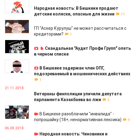
18.10.2019
Народная новость: В Бишкеке продают
детские коляски, опасные для жизни
11
23.05.2019
ГП "Аскер Курулуш" не может рассчитаться с
кредиторами?
1
12.03.2019
Скандальная "Аудит Профи Групп" опять
в черном списке
23.01.2019
В Бишкеке задержан член ОПГ,
подозреваемый в мошеннических действиях
1
21.11.2018
Ветераны финполиции уличили депутата
парламента Казакбаева во лжи
5
08.09.2018
В Бишкеке разоблачили "инвалида" -
попрошайку (18+, ненормативная лексика)
9
06.08.2018
Народная новость: Чиновники и