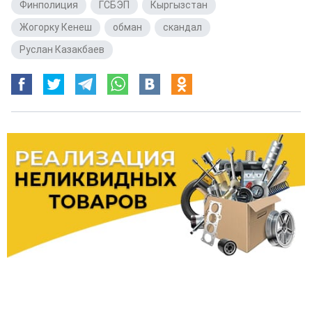
Финполиция
,
ГСБЭП
,
Кыргызстан
,
Жогорку Кенеш
,
обман
,
скандал
,
Руслан Казакбаев