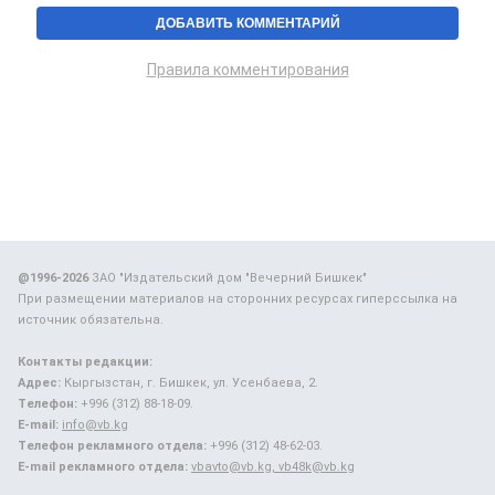
Правила комментирования
@1996-2026
ЗАО "Издательский дом "Вечерний Бишкек"
При размещении материалов на сторонних ресурсах гиперссылка на
источник обязательна.
Контакты редакции:
Адрес:
Кыргызстан, г. Бишкек, ул. Усенбаева, 2.
Телефон:
+996 (312) 88-18-09.
E-mail:
info@vb.kg
Телефон рекламного отдела:
+996 (312) 48-62-03.
E-mail рекламного отдела:
vbavto@vb.kg, vb48k@vb.kg