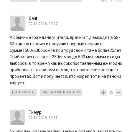
Сми
22.11.2018, 09:22
А обычные граждане учителя, врачи и т.д.выходят в 58-
63года на пенсию и получают первые пенсии в
сумме1500-2000сомов при трудовом стаже более25лет.
Прибавляют в год от 250сомов до 500 максимум в годы
выборов, в то время как высокопоставленным ежегодно
прибавляют тысячами сомов, т к. повышение всегда в
процентах. Вот и получается, кто жирел тот и на пенсии
жирует.
0
ЦИТИРОВАТЬ
ЖАЛОБА МОДЕРАТОРУ
Тимур
22.11.2018, 13:37
Эх, Руслан, болваном был, таким и остался, работать бы