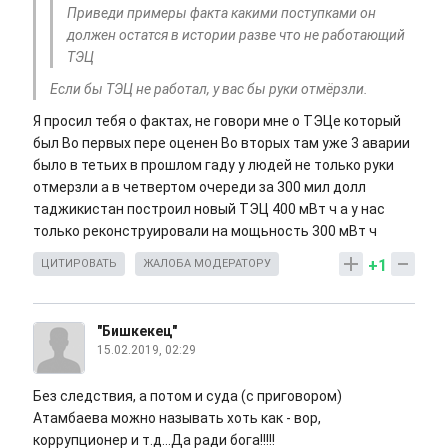
Приведи примеры факта какими поступками он
должен остатся в истории разве что не работающий
ТЭЦ
Если бы ТЭЦ не работал, у вас бы руки отмёрзли.
Я просил тебя о фактах, не говори мне о ТЭЦе который
был Во первых пере оценен Во вторых там уже 3 аварии
было в тетьих в прошлом гаду у людей не только руки
отмерзли а в четвертом очереди за 300 мил долл
таджикистан построил новый ТЭЦ 400 мВт ч а у нас
только реконструировали на мощьность 300 мВт ч
+1
ЦИТИРОВАТЬ
ЖАЛОБА МОДЕРАТОРУ
"Бишкекец"
15.02.2019, 02:29
Без следствия, а потом и суда (с приговором)
Атамбаева можно называть хоть как - вор,
коррупционер и т.д...Да ради бога!!!!!