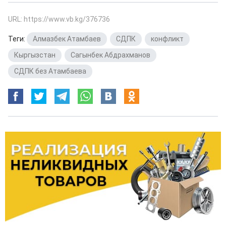
URL: https://www.vb.kg/376736
Теги:
Алмазбек Атамбаев
,
СДПК
,
конфликт
,
Кыргызстан
,
Сагынбек Абдрахманов
,
СДПК без Атамбаева