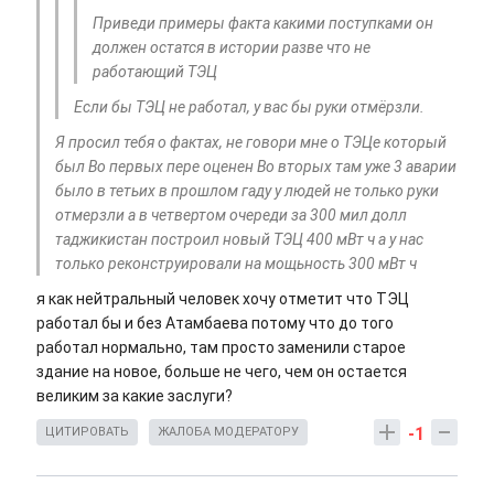
Приведи примеры факта какими поступками он
должен остатся в истории разве что не
работающий ТЭЦ
Если бы ТЭЦ не работал, у вас бы руки отмёрзли.
Я просил тебя о фактах, не говори мне о ТЭЦе который
был Во первых пере оценен Во вторых там уже 3 аварии
было в тетьих в прошлом гаду у людей не только руки
отмерзли а в четвертом очереди за 300 мил долл
таджикистан построил новый ТЭЦ 400 мВт ч а у нас
только реконструировали на мощьность 300 мВт ч
я как нейтральный человек хочу отметит что ТЭЦ
работал бы и без Атамбаева потому что до того
работал нормально, там просто заменили старое
здание на новое, больше не чего, чем он остается
великим за какие заслуги?
-1
ЦИТИРОВАТЬ
ЖАЛОБА МОДЕРАТОРУ