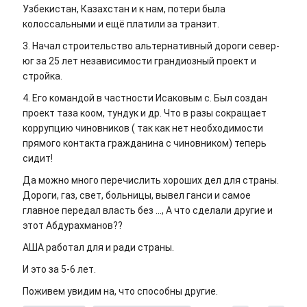
Узбекистан, Казахстан и к нам, потери была
колоссальными и ещё платили за транзит.
3. Начал строительство альтернативный дороги север-
юг за 25 лет независимости грандиозный проект и
стройка.
4. Его командой в частности Исаковым с. Был создан
проект таза коом, тундук и др. Что в разы сокращает
коррупцию чиновников ( так как нет необходимости
прямого контакта гражданина с чиновником) теперь
сидит!
Да можно много перечислить хороших дел для страны.
Дороги, газ, свет, больницы, вывел ганси и самое
главное передал власть без ..., А что сделали другие и
этот Абдурахманов??
АША работал для и ради страны.
И это за 5-6 лет.
Поживем увидим на, что способны другие.