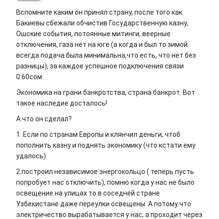
Вспомните каким он принял страну, после того как
Бакиевы сбежали обчистив Государственную казну,
Ошские события, потоянные митинги, веерные
отключения, газа нет на юге (а когда и был то зимой
всегда подача была минимальна,что есть, что нет без
разницы), за каждое успешное подключения связи
0.60сом.
Экономика на грани банкротства, страна банкрот. Вот
такое наследие досталось!
А что он сделал?
1. Если по странам Европы и клянчил деньги, чтоб
пополнить казну и поднять экономику (что кстати ему
удалось)
2.построил независимое энергокольцо ( теперь пусть
попробует нас отключить), помню когда у нас не было
освещение на улицах то в соседней стране
Узбекистане даже переулки освещены. А потому что
электричество вырабатывается у нас, а проходит через