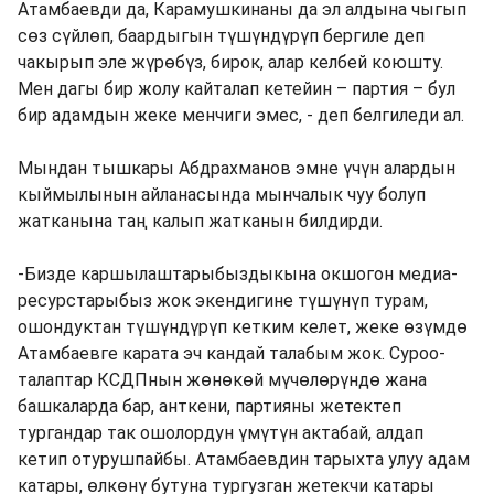
Атамбаевди да, Карамушкинаны да эл алдына чыгып
сөз сүйлөп, баардыгын түшүндүрүп бергиле деп
чакырып эле жүрөбүз, бирок, алар келбей коюшту.
Мен дагы бир жолу кайталап кетейин – партия – бул
бир адамдын жеке менчиги эмес, - деп белгиледи ал.
Мындан тышкары Абдрахманов эмне үчүн алардын
кыймылынын айланасында мынчалык чуу болуп
жатканына таң калып жатканын билдирди.
-Бизде каршылаштарыбыздыкына окшогон медиа-
ресурстарыбыз жок экендигине түшүнүп турам,
ошондуктан түшүндүрүп кетким келет, жеке өзүмдө
Атамбаевге карата эч кандай талабым жок. Суроо-
талаптар КСДПнын жөнөкөй мүчөлөрүндө жана
башкаларда бар, анткени, партияны жетектеп
тургандар так ошолордун үмүтүн актабай, алдап
кетип отурушпайбы. Атамбаевдин тарыхта улуу адам
катары, өлкөнү бутуна тургузган жетекчи катары