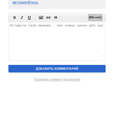
авторизуйтесь






[BBcode]
Правила комментирования