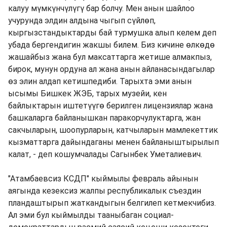
калуу мүмкүнчүлүгү бар болчу. Мен анын шайлоо
учурунда элдин алдына чыгып сүйлөп,
кыргызстандыктарды бай турмушка алып келем деп
убада бергендигин жакшы билем. Биз кичине өлкөдө
жашайбыз жана бул максаттарга жетише алмакпыз,
бирок, мунун ордуна ал жана анын айланасындагылар
өз элин алдап кетишпедиби. Тарыхта эми анын
ысымы Бишкек ЖЭБ, тарых музейи, кен
байлыктарын иштетүүгө берилген лицензиялар жана
башкаларга байланышкан паракорчулуктарга, жан
сакчыларын, шоопурларын, катчыларын мамлекеттик
кызматтарга дайындаганы менен байланыштырылып
калат, - деп кошумчалады Сагынбек Уметалиевич.
"Атамбаевсиз КСДП" кыймылы февраль айынын
аягында кезексиз жалпы республикалык съездин
пландаштырып жаткандыгын белгилеп кетмекчибиз.
Ал эми бул кыймылды тааныбаган социал-