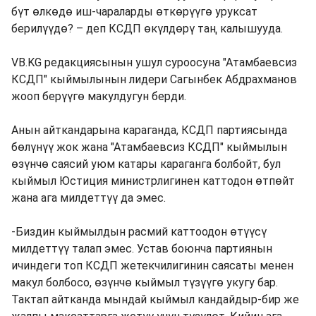
бүт өлкөдө иш-чараларды өткөрүүгө уруксат
берилүүдө? – деп КСДП өкүлдөрү таң калышууда.
VB.KG редакциясынын ушул суроосуна "Атамбаевсиз
КСДП" кыймылынын лидери Сагынбек Абдрахманов
жооп берүүгө макулдугун берди.
Анын айткандарына караганда, КСДП партиясында
бөлүнүү жок жана "Атамбаевсиз КСДП" кыймылын
өзүнчө саясий уюм катары караганга болбойт, бул
кыймыл Юстиция министрлигинен каттодон өтпөйт
жана ага милдеттүү да эмес.
-Биздин кыймылдын расмий каттоодон өтүүсү
милдеттүү талап эмес. Устав боюнча партиянын
ичиндеги топ КСДП жетекчилигинин саясаты менен
макул болбосо, өзүнчө кыймыл түзүүгө укугу бар.
Тактап айтканда мындай кыймыл кандайдыр-бир же