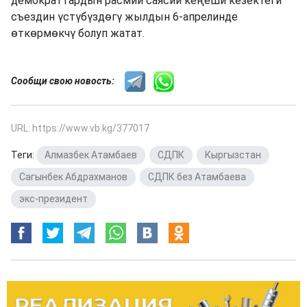
демократтардын расмий саясий кеңеши кезектеги
съездин үстүбүздөгү жылдын 6-апрелинде
өткөрмөкчү болуп жатат.
Сообщи свою новость:
URL: https://www.vb.kg/377017
Теги:
Алмазбек Атамбаев
,
СДПК
,
Кыргызстан
,
Сагынбек Абдрахманов
,
СДПК без Атамбаева
,
экс-президент