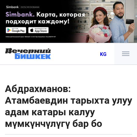
KG
Абдрахманов:
Атамбаевдин тарыхта улуу
адам катары калуу
мүмкүнчүлүгү бар бо