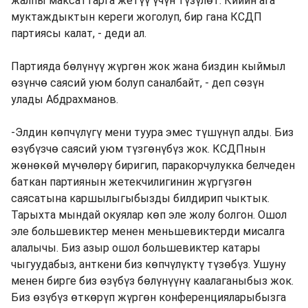
жалпы максаттарга жетүү үчүн түзүлөт. Кийин ага
муктаждыктын кереги жоголуп, бир гана КСДП
партиясы калат, - деди ал.
Партияда бөлүнүү жүргөн жок жана биздин кыймыл
өзүнчө саясий уюм болуп саналбайт, - деп сөзүн
улады Абдрахманов.
-Элдин көпчүлүгү мени туура эмес түшүнүп алды. Биз
өзүбүзчө саясий уюм түзгөнүбүз жок. КСДПнын
жөнөкөй мүчөлөрү биригип, паракорчулукка белчеден
баткан партиянын жетекчилигинин жүргүзгөн
саясатына каршылыгыбызды билдирип чыктык.
Тарыхта мындай окуялар көп эле жолу болгон. Ошол
эле большевиктер менен меньшевиктерди мисалга
алалычы. Биз азыр ошол большевиктер катары
чыгуудабыз, анткени биз көпчүлүктү түзөбүз. Ушуну
менен бирге биз өзүбүз бөлүнүүнү каалаганыбыз жок.
Биз өзүбүз өткөрүп жүргөн конференцияларыбызга