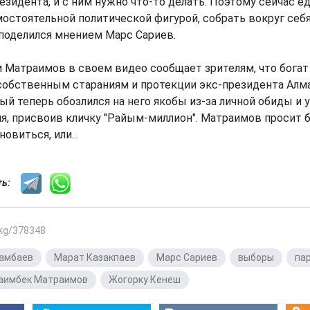
езидента, и с ним нужно что-то делать. Поэтому сейчас 
мостоятельной политической фигурой, собрать вокруг себя
 поделился мнением Марс Сариев.
Матраимов в своем видео сообщает зрителям, что богат
собственным стараниям и протекции экс-президента Алм
ый теперь обозлился на него якобы из-за личной обиды и 
я, присвоив кличку "Райым-миллион". Матраимов просит 
овиться, или...
сть:
.kg/378348
тамбаев
,
Марат Казакпаев
,
Марс Сариев
,
выборы
,
па
аимбек Матраимов
,
Жогорку Кенеш