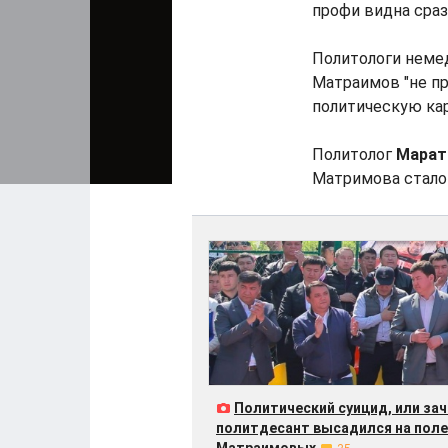
профи видна сраз
Политологи немед
Матраимов "не пр
политическую кар
Политолог
Марат
Матримова стало 
Политический суицид, или за
политдесант высадился на поле