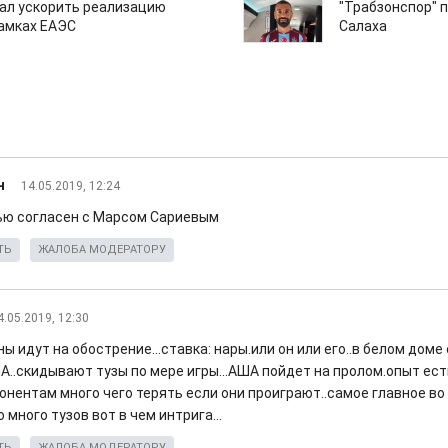
ал ускорить реализацию
"Трабзонспор" 
рамках ЕАЭС
Салаха
н
14.05.2019, 12:24
ью согласен с Марсом Сариевым
ТЬ
ЖАЛОБА МОДЕРАТОРУ
4.05.2019, 12:30
ы идут на обострение...ставка: нары.или он или его..в белом дом
..скидывают тузы по мере игры...АША пойдет на пролом.опыт есть
понентам много чего терять если они проиграют..самое главное в
о много тузов вот в чем интрига...
ТЬ
ЖАЛОБА МОДЕРАТОРУ