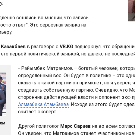
у.
ленно сошлись во мнении, что запись
осто ответ". Это серьезная заявка на
ьеру.
 Казакбаев
в разговоре с
VB.KG
подчеркнул, что обращен
его первой политической заявкой, но далеко не последней
- Райымбек Матраимов – богатый человек, котор
определенный вес. Он будет в политике – это одн
сказать к какой партии он примкнет, но я уверен, 
создавать собственную партию. Очевидно, что М
сторонник действующей власти и оппонент экс-
Алмазбека Атамбаева
. Исходя из этого будет сдел
считает эксперт.
чем
Другой политолог
Марс Сариев
не во всем согласи
Он уверен, что Матраимов станет участником нов