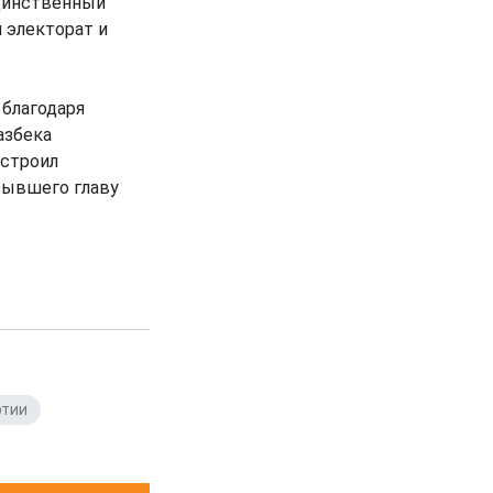
единственный
 электорат и
 благодаря
азбека
устроил
бывшего главу
ртии
,