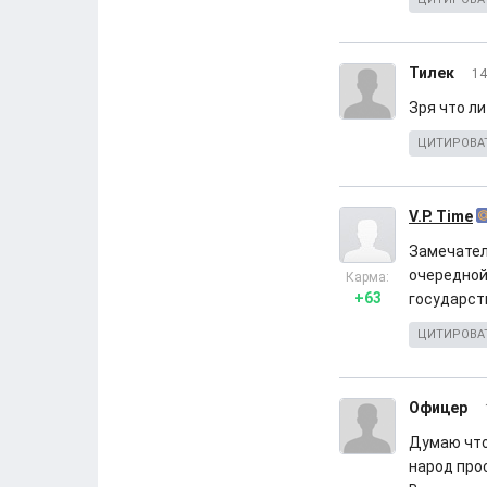
Тилек
14
Зря что л
ЦИТИРОВА
V.P. Time
Замечател
очередной
Карма:
+63
государст
ЦИТИРОВА
Офицер
Думаю что
народ про