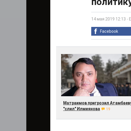
политику
14 мая 2019 12:13
-
Facebook
Матраимов пригрозил Атамбаеву
"слил" Илмиянова
19