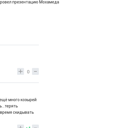
провел презентацию Мохамеда
0
е ещё много козырей
...терять
о время скидывать