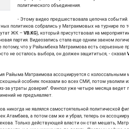
политического объединения.
- Этому видео предшествовала цепочка событий. С
ных политиков собрались у Матраимовых на турнире по т
путат ЖК –
VB.KG
), который присутствовал на мероприятии
новая партия. Видеозапись стала еще одним звеном логич
е потому, что у Райымбека Матраимова есть серьезные п
росто не осталось выбора, он должен защититься, - сказал
мя Райыма Матраимова ассоциируется с колоссальными
оскошный особняк показали во всех СМИ, потом уволили и
з-за утраты доверия". Финпол уже четыре месяца ведет п
инений не предъявляет.
в никогда не являлся самостоятельной политической фигу
ек Атамбаев, а потом сам же и убрал, теперь он ассоциир
екова. Только действующей власти он стал мешать, Мат