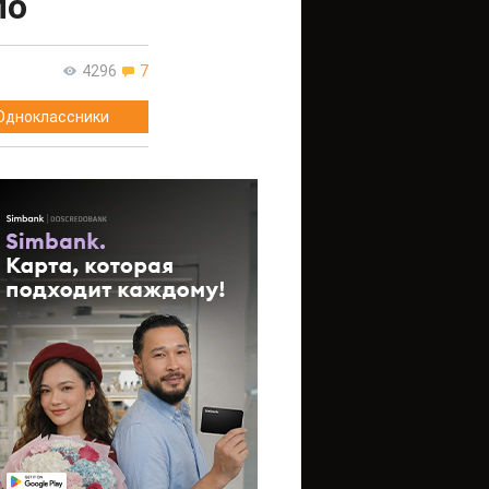
ло
4296
7
Одноклассники