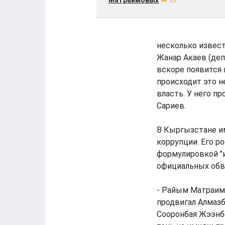
Матраимовых
35
несколько извест
Жанар Акаев (де
вскоре появится 
происходит это н
власть. У него п
Сариев.
В Кыргызстане и
коррупции. Его р
формулировкой "и
официальных обв
- Райым Матраимо
продвигал Алмазб
Сооронбая Жээнб