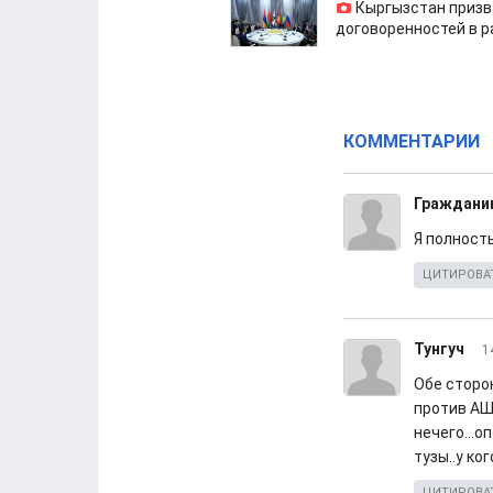
Кыргызстан призв
договоренностей в 
КОММЕНТАРИИ
Граждани
Я полност
ЦИТИРОВА
Тунгуч
1
Обе сторон
против АША
нечего...о
тузы..у ког
ЦИТИРОВА