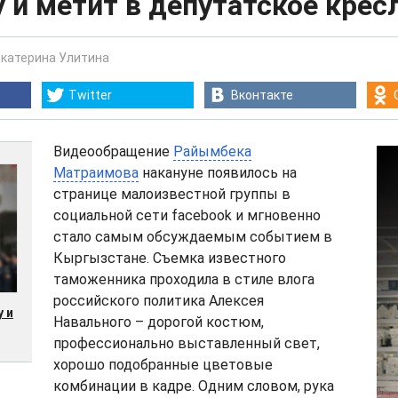
 и метит в депутатское крес
Екатерина Улитина
Twitter
Вконтакте
Видеообращение
Райымбека
Матраимова
накануне появилось на
странице малоизвестной группы в
социальной сети facebook и мгновенно
стало самым обсуждаемым событием в
Кыргызстане. Съемка известного
таможенника проходила в стиле влога
российского политика Алексея
 и
Навального – дорогой костюм,
профессионально выставленный свет,
хорошо подобранные цветовые
комбинации в кадре. Одним словом, рука