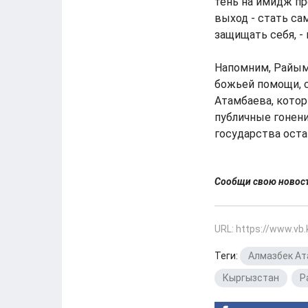
тень на имидж пр
выход - стать са
защищать себя, -
Напомним, Райым 
божьей помощи, 
Атамбаева, котор
публичные гонени
государства остан
Сообщи свою ново
URL: https://www.vb
Теги:
Алмазбек А
Кыргызстан
,
Р