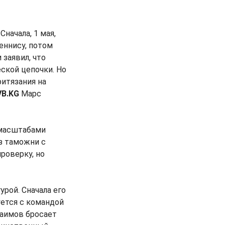
начала, 1 мая,
еннису, потом
 заявил, что
еской цепочки. Но
ритязания на
VB.KG
Марс
 масштабами
з таможни с
роверку, но
рой. Сначала его
уется с командой
раимов бросает