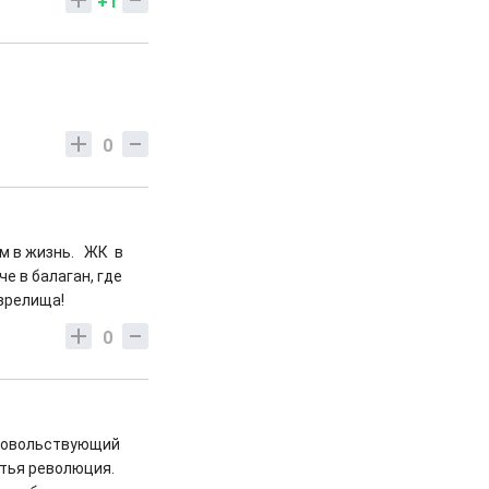
+1
0
м в жизнь. ЖК в
е в балаган, где
ба и зрелища!
0
едовольствующий
етья революция.