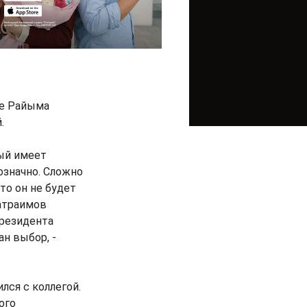
ие Райыма
.
ый имеет
означно. Сложно
что он не будет
атраимов
президента
ан выбор, -
лся с коллегой.
ого