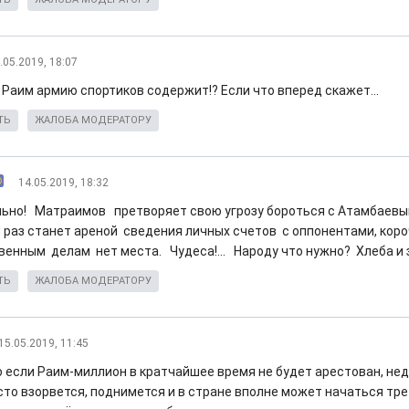
.05.2019, 18:07
и Раим армию спортиков содержит!? Если что вперед скажет...
ТЬ
ЖАЛОБА МОДЕРАТОРУ
14.05.2019, 18:32
ьно! Матраимов претворяет свою угрозу бороться с Атамбаевы
 раз станет ареной сведения личных счетов с оппонентами, короч
венным делам нет места. Чудеса!... Народу что нужно? Хле
ТЬ
ЖАЛОБА МОДЕРАТОРУ
15.05.2019, 11:45
 если Раим-миллион в кратчайшее время не будет арестован, н
сто взорвется, поднимется и в стране вполне может начаться тр