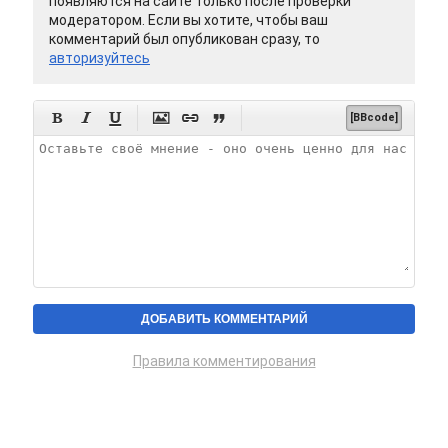
появляются на сайте только после проверки
модератором. Если вы хотите, чтобы ваш
комментарий был опубликован сразу, то
авторизуйтесь






[BBcode]
Правила комментирования