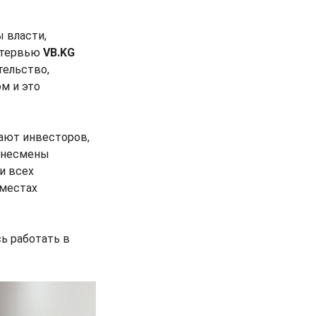
ы власти,
интервью
VB.KG
тельство,
ом и это
дают инвесторов,
изнесмены
и всех
 местах
ь работать в