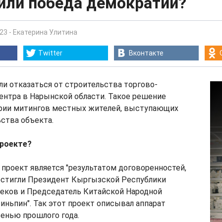
 или победа демократии?
:23
-
Екатерина Улитина
Twitter
Вконтакте
и отказаться от строительства торгово-
ентра в Нарынской области. Такое решение
ерии митингов местных жителей, выступающих
ства объекта.
проекте?
проект является "результатом договоренностей,
остигли Президент Кыргызской Республики
еков и Председатель Китайской Народной
иньпин". Так этот проект описывал аппарат
енью прошлого года.