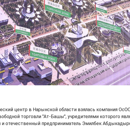
ческий центр в Нарынской области взялась компания ОсО
вободной торговли "Ат-Башы", учредителями которого яв
 и отечественный предприниматель Эмилбек Абдыкадыр