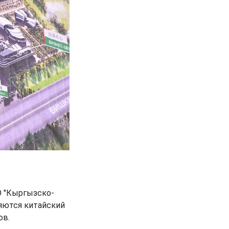
О "Кыргызско-
ляются китайский
ов.