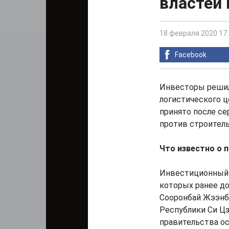
властей
18 февраля 2020 17
Facebook
Инвесторы решил
логистического ц
принято после с
против строитель
Что известно о 
Инвестиционный 
которых ранее д
Сооронбай Жээнб
Республики Си Цз
правительства ос