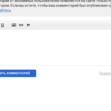
арии от анонимных пользователей появляются на сайте только п
ором. Если вы хотите, чтобы ваш комментарий был опубликован ср
уйтесь




Прави