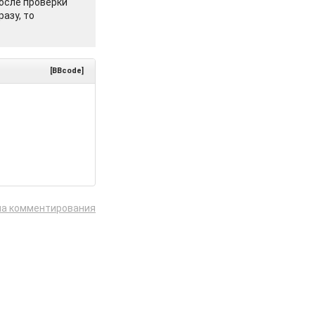
осле проверки
азу, то
[BBcode]
ла комментирования