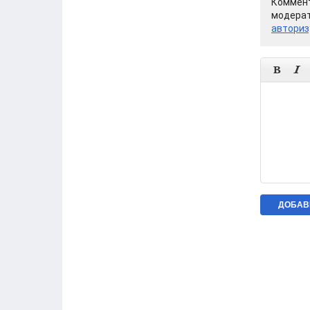
Коммент
модерат
авториз

