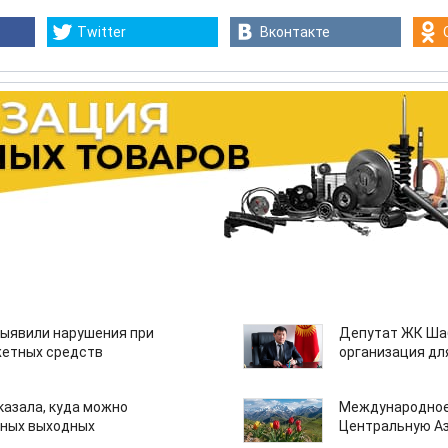
Twitter
Вконтакте
ыявили нарушения при
Депутат ЖК Шаб
етных средств
организация дл
казала, куда можно
Международное
нных выходных
Центральную А