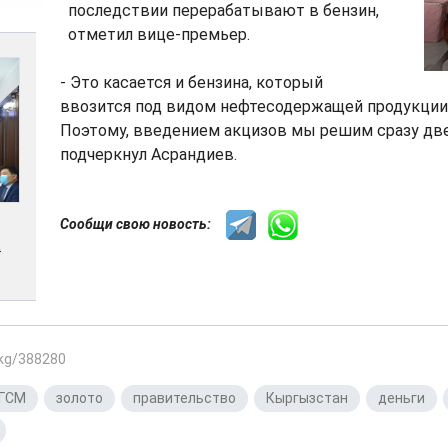
последствии перерабатывают в бензин,
отметил вице-премьер.
- Это касается и бензина, который
ввозится под видом нефтесодержащей продукции 
Поэтому, введением акцизов мы решим сразу две
подчеркнул Асрандиев.
Сообщи свою новость:
а
.kg/388280
ГСМ
,
золото
,
правительство
,
Кыргызстан
,
деньги
,