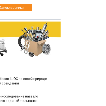
Одноклассники
азов: ШОС по своей природе
я созидания
 исследование назвало
зию родиной тюльпанов