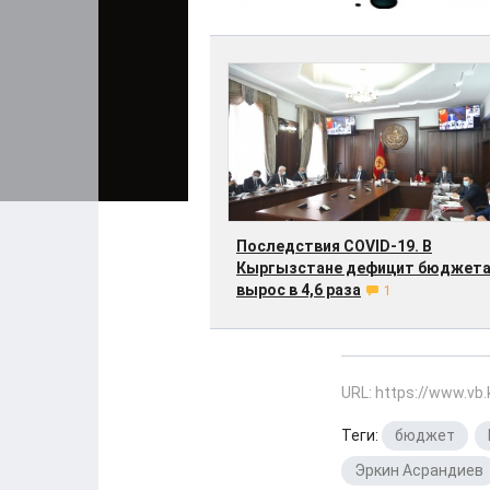
Последствия COVID-19. В
Кыргызстане дефицит бюджет
вырос в 4,6 раза
1
URL: https://www.vb
Теги:
бюджет
,
Эркин Асрандиев