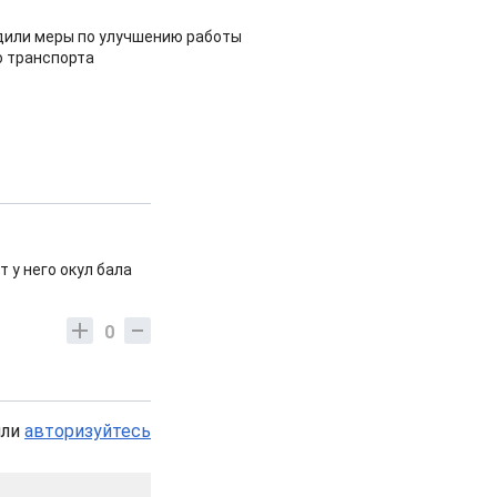
дили меры по улучшению работы
 транспорта
 у него окул бала
0
или
авторизуйтесь