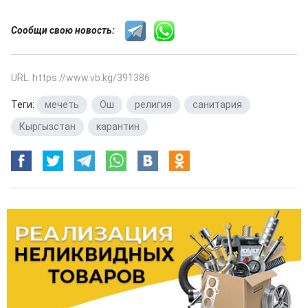
Сообщи свою новость:
URL: https://www.vb.kg/391386
Теги:
мечеть
,
Ош
,
религия
,
санитария
,
Кыргызстан
,
карантин