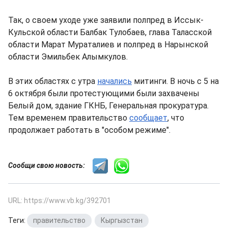
Так, о своем уходе уже заявили полпред в Иссык-
Кульской области Балбак Тулобаев, глава Таласской
области Марат Мураталиев и полпред в Нарынской
области Эмильбек Алымкулов.
В этих областях с утра
начались
митинги. В ночь с 5 на
6 октября были протестующими были захвачены
Белый дом, здание ГКНБ, Генеральная прокуратура.
Тем временем правительство
сообщает
, что
продолжает работать в "особом режиме".
Сообщи свою новость:
URL: https://www.vb.kg/392701
Теги:
правительство
,
Кыргызстан
,