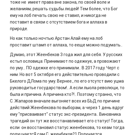
тоже не имеет права вне закона, по своей воле и
желаниям, решать судьбы людей! Тем более, что Бог
ему на лоб печать свою не ставил, и никогда не
поставит в связи с отсутствием бога и аллаха в
природе.
Но как только ночтью Арстан Алай ему на лоб
проставит штамп от аллаха, то ееще можно подумать..
Думаю, этот Жеенбеков 3 года жил для себя. У русских
естьп ословица: Принимают по одежкуе, а провожают
по уму... ПО одежке его принимали.. В 2017 году. Черт с
ним. Но вот 5 октября его действительно проводили с
Бкелого ДЛома по уму. Вернее., по его отсутст вию уцма
руководитье государством!.. А если лыола революци, то
была и причина. А причина кто?!.. Поэтому странно, что
С. Жапаров вначале выгоняет всех из БЬД по причине
действий Жеенбекова по выборам, а через 1 день вдруг
ему "присваивает" статус экс-президента.. Виновника
трагедий он тут же восстанавливает его статус! Тогда,
если он восстановил статус жеенбекова, то кеам тогда
полуцчаетсЯ сам С. жеенбеков?1 Получается ..