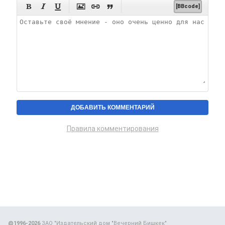






[BBcode]
Правила комментирования
@1996-2026
ЗАО "Издательский дом "Вечерний Бишкек"