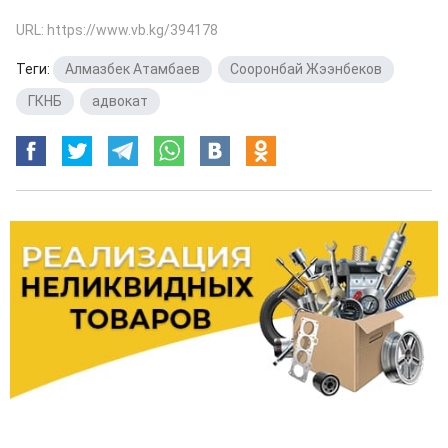
URL: https://www.vb.kg/394178
Теги:
Алмазбек Атамбаев
,
Сооронбай Жээнбеков
,
ГКНБ
,
адвокат