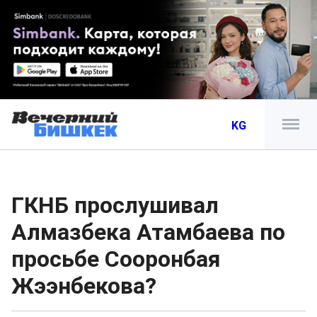
KG
ГКНБ прослушивал
Алмазбека Атамбаева по
просьбе Сооронбая
Жээнбекова?