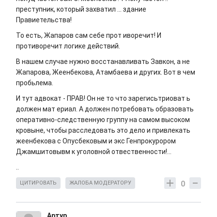
преступник, который захватил ... здание
Правиетельства!
То есть, Жапаров сам себе прот иворечит! И
противоречит логике действий.
В нашем случае нужно восстанавливать Завкон, а не
Жапарова, Жеенбекова, Атамбаева и других. Вот в чем
пробьлема.
И тут адвокат - ПРАВ! Он не то что зарегисьтриоват ь
должен мат ериал. А должен потребовать образовать
оперативно-следственную группу на самом высоком
кровыне, чтобы расследовать это дело и привлекать
жеенбекова с Опусбековым и экс Генпрокурором
Джамшитовывм к уголовной отвественности!...
..
0
ЦИТИРОВАТЬ
ЖАЛОБА МОДЕРАТОРУ
Артур