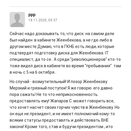
ррр
18.11.2020, 09:37
Сейчас надо доказывать то, что диск на самом деле
был найден в кабинете Жеенбекова, а не где-либо в
другом месте.Думаю, что в ГКНБ есть люди, которые
подтвердят подготовку диска для Жеенбекова. IT
специалист, да то се.. А среди "революционеров" кто-то
тоже видел диск в кабинете во время "пребывания" там
в ночь с 5 на 6 октября..
Но случай - возмутительный! И позор Жеенбекову.
Мерзкий и грязный поступок! Я же говорю: его давно
пора сажать! Не то что неприкосновенность
предоставлять ему! Жапаров С. может говорить все,
что хочет насчет своих горчих чувств в Жеенбекову. Но
он еще не президент, и не имеет полномочий кому-то
всякие статусы предоставлть и действовать ВНЕ
закона! Кроме того, став и будучи президентом , ито