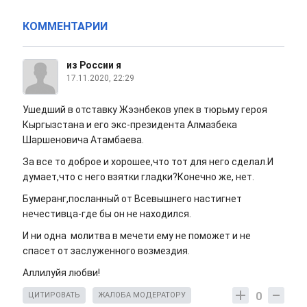
КОММЕНТАРИИ
из России я
17.11.2020, 22:29
Ушедший в отставку Жээнбеков упек в тюрьму героя
Кыргызстана и его экс-президента Алмазбека
Шаршеновича Атамбаева.
За все то доброе и хорошее,что тот для него сделал.И
думает,что с него взятки гладки?Конечно же, нет.
Бумеранг,посланный от Всевышнего настигнет
нечестивца-где бы он не находился.
И ни одна молитва в мечети ему не поможет и не
спасет от заслуженного возмездия.
Аллилуйя любви!
0
ЦИТИРОВАТЬ
ЖАЛОБА МОДЕРАТОРУ