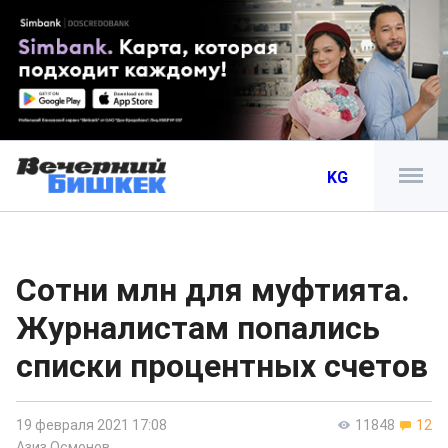
KG
Сотни млн для муфтията.
Журналистам попались
списки процентных счетов
19 февраля 2021 17:08
11848
12
Азиз Осмонов