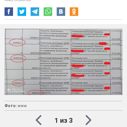
Фото Сейитбек Ажиканов
Фото:
www
1 из 3