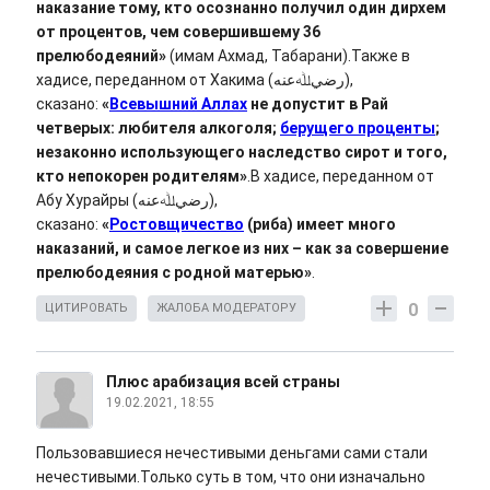
наказание тому, кто осознанно получил один дирхем
от процентов, чем совершившему 36
прелюбодеяний»
(имам Ахмад, Табарани).Также в
хадисе, переданном от Хакима (ﺭﺿﻲﷲﻋﻨﻪ),
сказано:
«
Всевышний Аллах
не допустит в Рай
четверых: любителя алкоголя;
берущего проценты
;
незаконно использующего наследство сирот и того,
кто непокорен родителям»
.В хадисе, переданном от
Абу Хурайры (ﺭﺿﻲﷲﻋﻨﻪ),
сказано:
«
Ростовщичество
(риба) имеет много
наказаний, и самое легкое из них – как за совершение
прелюбодеяния с родной матерью»
.
0
ЦИТИРОВАТЬ
ЖАЛОБА МОДЕРАТОРУ
Плюс арабизация всей страны
19.02.2021, 18:55
Пользовавшиеся нечестивыми деньгами сами стали
нечестивыми.Только суть в том, что они изначально