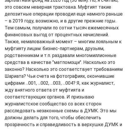
зарплатный фонд на 2020 год (30 млн). Но, я считаю,
это совсем неверная трактовка. Муфтият такие
депозитные операции проводил еще намного раньше
– в 2019 году, возможно, и в другие прежние годы.
Тем самым, получали по сотни тысяч ежемесячных
финансовых выгод от процентных начислений.
Также, немаловажный момент – многим лояльным к
муфтияту лицам: бизнес-партнерам, друзьям,
родственникам и т.п. раздавали многомиллионные
средства в качестве "матпомощи". Насколько это
законно? Насколько это соответствует требованиям
Шариата? Чьи счета на фотографиях, окончившие
цифрами ...001, ...002, ...003, ...004? Я, как журналист,
жду внятного ответа от муфтията и
соответствующих органов. И призываю
журналистское сообщество со всех сторон
расследовать незаконные схемы в ДУМК. Это мы
должны делать для того, чтобы обеспечить
прозрачность и справедливость в верхушке ДУМК и