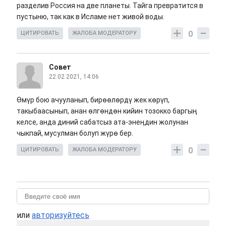
разделив Россия на две планеты. Тайга превратится в
пустыню, так как в Исламе нет живой воды.
0
ЦИТИРОВАТЬ
ЖАЛОБА МОДЕРАТОРУ
Совет
22.02.2021, 14:06
Өмүр бою ачууланып, бирөөлөрдү жек көрүп,
такыбаасынып, анан өлгөндөн кийин тозокко баргың
келсе, анда диний сабатсыз ата-энеңдин жолунан
чыкпай, мусулман болуп жүрө бер.
0
ЦИТИРОВАТЬ
ЖАЛОБА МОДЕРАТОРУ
или
авторизуйтесь