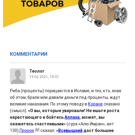
КОММЕНТАРИИ
Теолог
19.02.2021, 18:01
Риба (проценты) порицаются в Исламе, и тех, кто, зная
об этом, брали или давали деньги под проценты, ждут
великие наказания. По этому поводу в
Коране
сказано
(смысл):
«О вы, которые уверовали! Не ешьте роста
нарастающего и бойтесь
Аллаха
, может, вы
окажетесь счастливыми»
(сура «Алю Имран», аят
130).
Пророк
ﷺ сказал:
«
Всевышний
даст большее