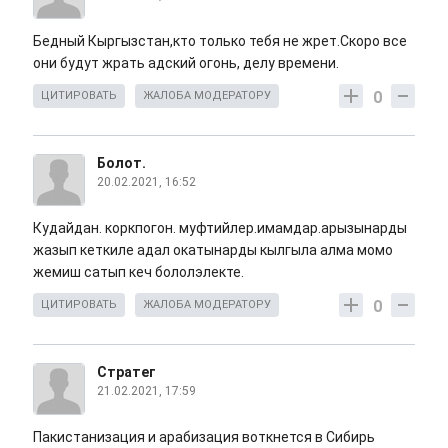
Бедный Кыргызстан,кто только тебя не жрет.Скоро все
они будут жрать адский огонь, делу времени.
0
ЦИТИРОВАТЬ
ЖАЛОБА МОДЕРАТОРУ
Болот.
20.02.2021, 16:52
Кудайдан. коркпогон. муфтийлер.имамдар.арызынарды
жазып кеткиле адал окатынарды кылгыла алма момо
жемиш сатып кеч бололэлекте.
0
ЦИТИРОВАТЬ
ЖАЛОБА МОДЕРАТОРУ
Стратег
21.02.2021, 17:59
Пакистанизация и арабизация воткнется в Сибирь