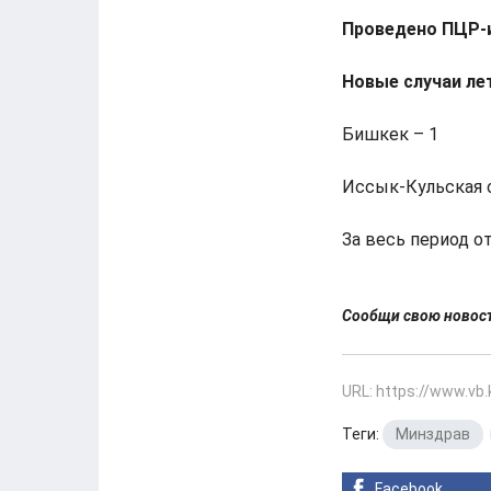
Проведено ПЦР-
Новые случаи ле
Бишкек – 1
Иссык-Кульская о
За весь период о
Сообщи свою ново
URL: https://www.vb
Теги:
Минздрав
,
Facebook