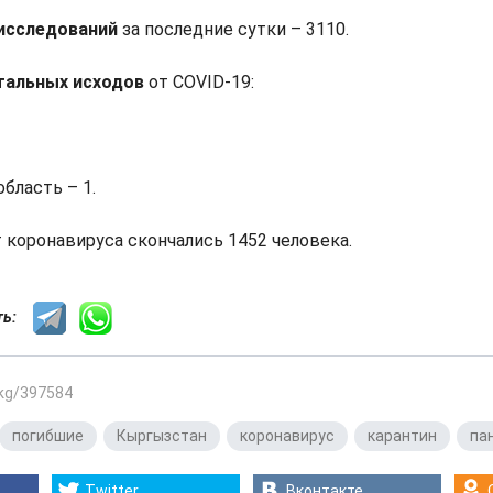
исследований
за последние сутки – 3110.
тальных исходов
от COVID-19:
бласть – 1.
т коронавируса скончались 1452 человека.
сть:
.kg/397584
погибшие
,
Кыргызстан
,
коронавирус
,
карантин
,
па
Twitter
Вконтакте