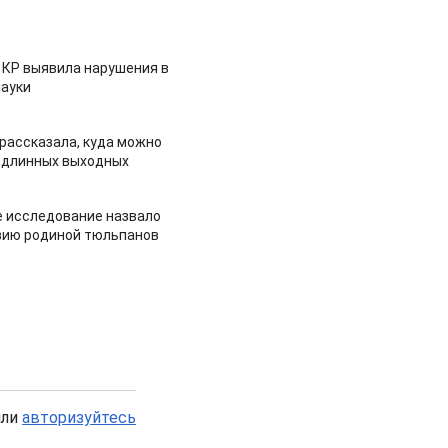
 КР выявила нарушения в
ауки
рассказала, куда можно
 длинных выходных
 исследование назвало
зию родиной тюльпанов
или
авторизуйтесь