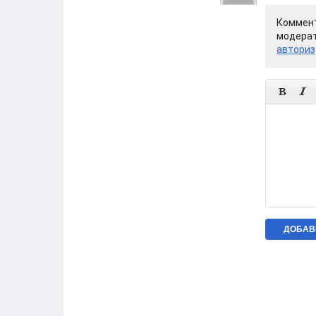
Коммент
модерат
авториз

