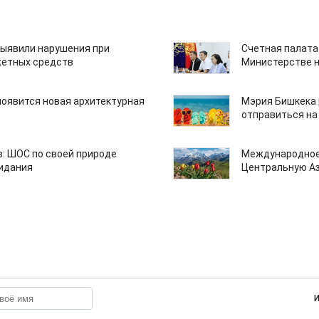
ыявили нарушения при
Счетная палата
етных средств
Министерстве н
появится новая архитектурная
Мэрия Бишкека 
отправиться на
: ШОС по своей природе
Международное
зидания
Центральную А