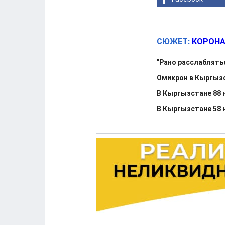
СЮЖЕТ:
КОРОНА
"Рано расслаблять
Омикрон в Кыргызс
В Кыргызстане 88 н
В Кыргызстане 58 н