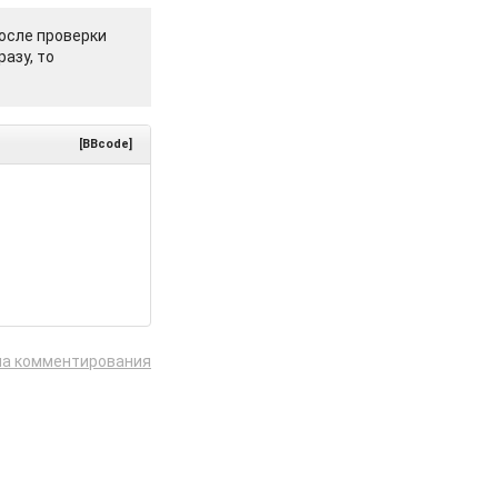
осле проверки
азу, то
[BBcode]
ла комментирования