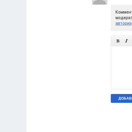
Коммент
модерат
авториз

