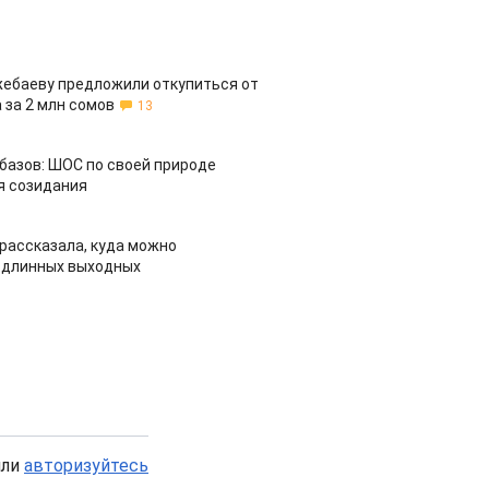
жебаеву предложили откупиться от
 за 2 млн сомов
13
азов: ШОС по своей природе
я созидания
рассказала, куда можно
 длинных выходных
или
авторизуйтесь