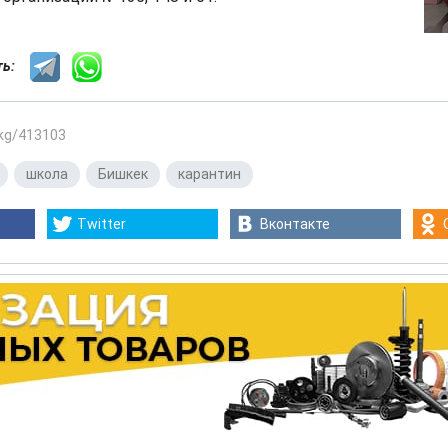
сть:
.kg/413103
,
школа
,
Бишкек
,
карантин
Twitter
Вконтакте