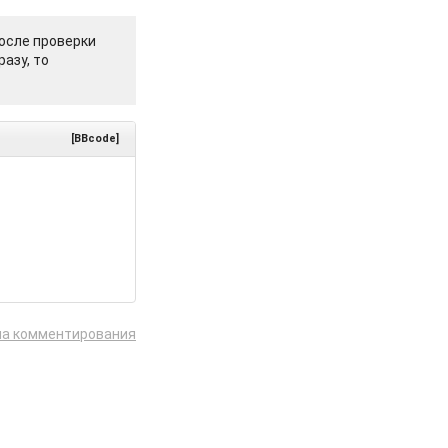
осле проверки
азу, то
[BBcode]
ла комментирования