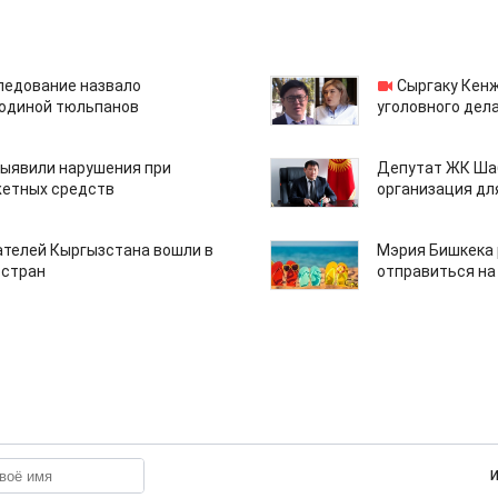
едование назвало
Сыргаку Кен
одиной тюльпанов
уголовного дела
ыявили нарушения при
Депутат ЖК Шаб
етных средств
организация дл
ателей Кыргызстана вошли в
Мэрия Бишкека 
 стран
отправиться на