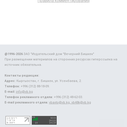
Правила комментирования
@1996-2026
ЗАО "Издательский дом "Вечерний Бишкек"
При размещении материалов на сторонних ресурсах гиперссылка на
источник обязательна.
Контакты редакции:
Адрес:
Кыргызстан, г. Бишкек, ул. Усенбаева, 2.
Телефон:
+996 (312) 88-18-09.
E-mail:
info@vb.kg
Телефон рекламного отдела:
+996 (312) 48-62-03.
E-mail рекламного отдела:
vbavto@vb.kg, vb48k@vb.kg