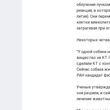
облучения пучком
реакция, в котор
лития). Они пере
клетки млекопит
затрагивая при э
Некоторых четве
"У одной собаки н
вещество на КТ. 
сделали КТ с кон
Сейчас собака жи
РАН кандидат фи
Ученые утверждаю
они решили, и се
лечение животны