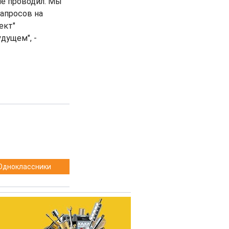
не проводил. Мы
запросов на
ект"
дущем", -
Одноклассники