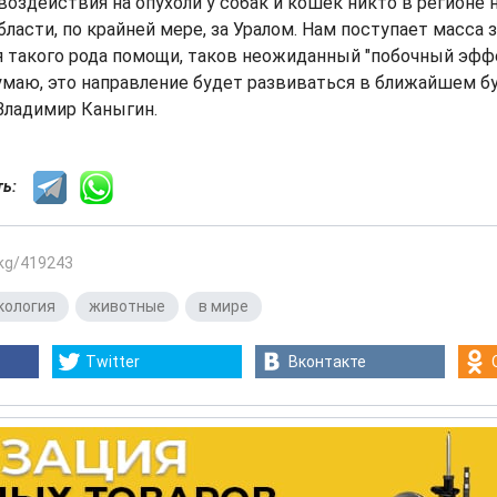
 воздействия на опухоли у собак и кошек никто в регионе 
бласти, по крайней мере, за Уралом. Нам поступает масса 
я такого рода помощи, таков неожиданный "побочный эфф
маю, это направление будет развиваться в ближайшем бу
Владимир Каныгин.
сть:
.kg/419243
кология
,
животные
,
в мире
Twitter
Вконтакте