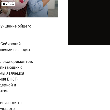
лучшение общего
. Сибирский
ниями на людях.
о экспериментов,
копитающих с
 мы являемся
ния БНЗТ-
дерной и
ыгин.
жения клеток
едующего