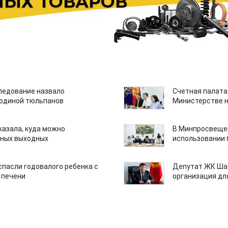
едование назвало
Счетная палата
одиной тюльпанов
Министерстве н
казала, куда можно
В Минпросвещен
нных выходных
использовании
спасли годовалого ребенка с
Депутат ЖК Шаб
 печени
организация дл