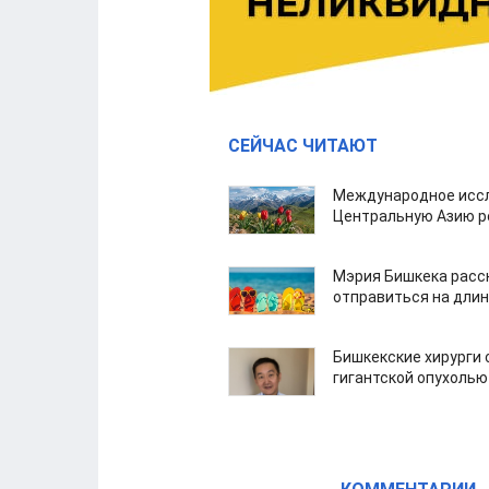
СЕЙЧАС ЧИТАЮТ
Международное иссл
Центральную Азию р
Мэрия Бишкека расс
отправиться на дли
Бишкекские хирурги 
гигантской опухолью