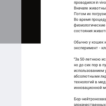
проводился in viv
Вначале животные
Потом их погрузи
Во время процед
физиологические
состояния живот
Обычно у кошек и
эксперимент - к
"За 50-летнюю и
но до сих пор в 
использованием 
абсолютными лид
технологий в мед
инновационной м
Бор-нейтронозахв
злокачественных 