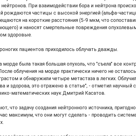
 нейтронов. При взаимодействии бора и нейтрона происх
ой рождаются частицы с высокой энергией (альфа-частиц
мещаются на короткие расстояния (5-9 мкм, что сопостав
ающего) и наносят смертельные повреждения опухолевым
том здоровые.
роногих пациентов приходилось облучать дважды.
а морде была такая большая опухоль, что "съела" все конт
После облучения на морде практически ничего не осталось
трастом и обнаружили четыре метастаза в легких. Облучил
ва и здорова, это отражено в статье", - отметил научный
зико-математических наук Дмитрий Касатов.
т, что задачу создания нейтронного источника, пригодног
йчас максимум, что они могут сделать - проводить систем
х.