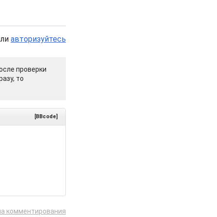
или
авторизуйтесь
осле проверки
азу, то
[BBcode]
ла комментирования