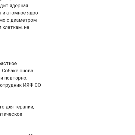
одит ядерная
а и атомное ядро
имо с диаметром
 клеткам, не
растное
. Собаке снова
и повторно.
 сотрудник ИЯФ СО
о для терапии,
атическое