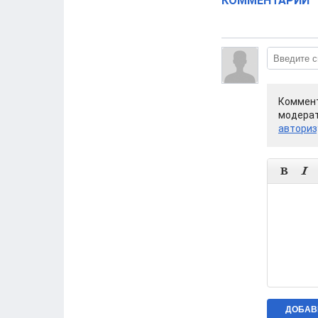
КОММЕНТАРИИ
Коммент
модерат
авториз

