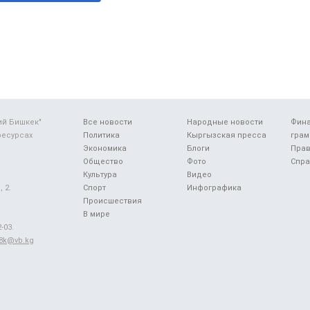
ий Бишкек"
Все новости
Народные новости
Фин
ресурсах
Политика
Кыргызская пресса
грам
Экономика
Блоги
Прав
Общество
Фото
Спра
Культура
Видео
 2.
Спорт
Инфографика
Происшествия
В мире
-03.
48k@vb.kg