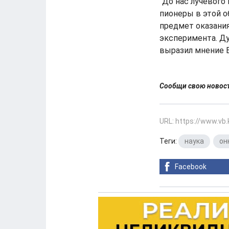
"До нас лучевого
пионеры в этой о
предмет оказани
эксперимента. Ду
выразил мнение 
Сообщи свою ново
URL: https://www.vb
Теги:
наука
,
он
Facebook