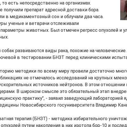
o, то есть непосредственно на организмах.
 получили препарат адресной доставки бора.
ли в медикаментозный сон и облучали два часа.
уры ученые и ветврачи отслеживали
 параметры животных. Был отмечен регресс опухолей и у
ных.
 собак развиваются виды рака, похожие на человеческие
лючевой в тестировании БНЗТ перед клиническими испыта
сторию методики по всему миру провели достаточно мног
публикациях не отмечалось исследований на крупных мле
ускорительных источников нейтронов. В этом отношении
ерами. В широком смысле это обязательный этап внедре
ицинскую практику", - заявил заведующий лабораторией я
едицины Новосибирского госуниверситета Владимир Кан
атная терапия (БНЗТ) - методика избирательного уничто
опухолей путем накопления в них изотопа бор-10 и посл