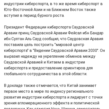
индустрии киберспорта, в то же время киберспорт в
Юго-Восточной Азии и на Ближнем Восток также
вступил в период бурного роста.
Президент Федерации киберспорта Саудовской
Аравии принц Саудовской Аравии Фейсал ибн Бандар
ибн Султан Аль Сауд сообщил, что Саудовская Аравия
поставила цель построить "мировой центр
киберспорта" в "Видении Саудовской Аравии 2030". Он
выразил надежду на укрепление обменов между
Саудовской Аравией и Китаем в индустрии
киберспорта и предоставление ориентиров для
глобального сотрудничества в этой области.
В докладе также отмечается, что Китай занимает
первое место в мире по индексу регионального
развития индустрии киберспорта и лидирует с точки
зрения агломерационного эффекта и политической
поддержки. Как отметил Чэнь Шаохуа, заместитель