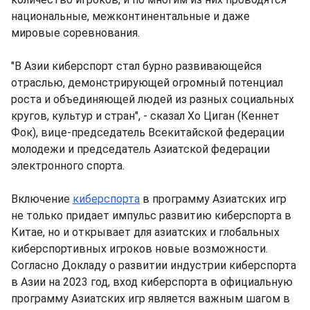
национальные, межконтинентальные и даже
мировые соревнования.
"В Азии киберспорт стал бурно развивающейся
отраслью, демонстрирующей огромный потенциал
роста и объединяющей людей из разных социальных
кругов, культур и стран", - сказал Хо Циган (Кеннет
Фок), вице-председатель Всекитайской федерации
молодежи и председатель Азиатской федерации
электронного спорта.
Включение
киберспорта
в программу Азиатских игр
не только придает импульс развитию киберспорта в
Китае, но и открывает для азиатских и глобальных
киберспортивных игроков новые возможности.
Согласно Докладу о развитии индустрии киберспорта
в Азии на 2023 год, вход киберспорта в официальную
программу Азиатских игр является важным шагом в