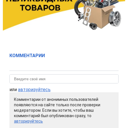
КОММЕНТАРИИ
или
авторизуйтесь
Комментарии от анонимных пользователей
появляются на сайте только после проверки
модератором. Если вы хотите, чтобы ваш
комментарий был опубликован сразу, то
авторизуйтесь