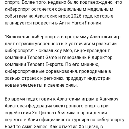
спорта. Более того, недавно было подтверждено, что
киберспорт останется официальным медальным
событием на Азиатских играх 2026 года, которые
планируется провести в Аити-Нагоя Японии.
"Включение киберспорта в программу Азиатских игр
дает отрасли уверенность в устойчивом развитии
киберспорта", - сказал Хоу Мяо, вице-президент
компании Tencent Game и генеральный директор
компании Tencent E-sports. По его мнению,
киберспортивные соревнования, проводимые в
разных странах и регионах, придадут индустрии
новые элементы и свежие силы.
Во время подготовки к Азиатским играм в Ханчжоу
Азиатская федерация электронного спорта при
содействии Хо Цигана объявила о проведении
первого в Азии официального турнира по киберспорту
Road to Asian Games. Как отметил Хо Циган, в