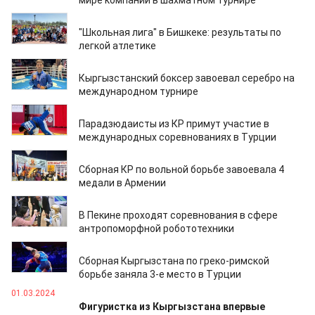
мире компаний в шахматном турнире
14.04.2024
"Школьная лига" в Бишкеке: результаты по
легкой атлетике
28.03.2024
Кыргызстанский боксер завоевал серебро на
международном турнире
28.03.2024
Парадзюдаисты из КР примут участие в
международных соревнованиях в Турции
18.03.2024
Сборная КР по вольной борьбе завоевала 4
медали в Армении
17.03.2024
В Пекине проходят соревнования в сфере
антропоморфной робототехники
13.03.2024
Сборная Кыргызстана по греко-римской
борьбе заняла 3-е место в Турции
01.03.2024
Фигуристка из Кыргызстана впервые