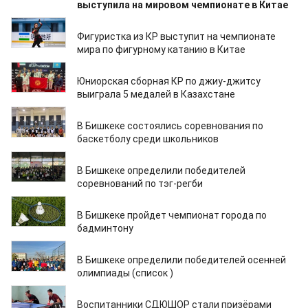
выступила на мировом чемпионате в Китае
26.02.2024
Фигуристка из КР выступит на чемпионате
мира по фигурному катанию в Китае
20.02.2024
Юниорская сборная КР по джиу-джитсу
выиграла 5 медалей в Казахстане
21.11.2023
В Бишкеке состоялись соревнования по
баскетболу среди школьников
20.11.2023
В Бишкеке определили победителей
соревнований по тэг-регби
17.11.2023
В Бишкеке пройдет чемпионат города по
бадминтону
16.11.2023
В Бишкеке определили победителей осенней
олимпиады (список )
31.10.2023
Воспитанники СДЮШОР стали призёрами