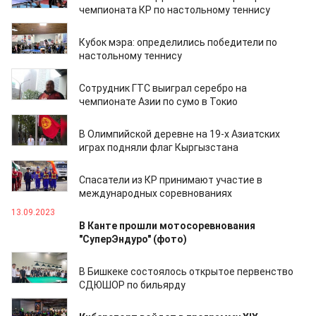
чемпионата КР по настольному теннису
27.10.2023
Кубок мэра: определились победители по
настольному теннису
17.10.2023
Сотрудник ГТС выиграл серебро на
чемпионате Азии по сумо в Токио
22.09.2023
В Олимпийской деревне на 19-х Азиатских
играх подняли флаг Кыргызстана
15.09.2023
Спасатели из КР принимают участие в
международных соревнованиях
13.09.2023
В Канте прошли мотосоревнования
"СуперЭндуро" (фото)
11.09.2023
В Бишкеке состоялось открытое первенство
СДЮШОР по бильярду
29.08.2023