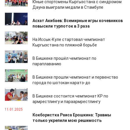
Юные спортсмены Кыргызстана с синдромом
Дауна выиграли медали в Стамбуле
24.07.2025
Асхат Акибаев: Всемирные игры кочевников
повысили турпоток в 3 раза
20.06.2025
На Иссык-Куле стартовал чемпионат
Кыргызстана по пляжной борьбе
24.04.2025
В Бишкеке прошёл чемпионат по
параплаванию
26.03.2025
В Бишкеке прошли чемпионат и первенство
города по шотокан каратэ-до
16.02.2025
В Бишкеке состоится чемпионат КР по
армрестлингу и параармрестлингу
11.01.2025
Кокбористка Раиса Ерошкина: Травмы
только укрепили мою решимость
02.12.2024