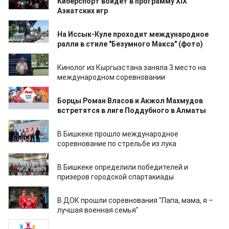
Киберспорт войдет в программу XIX
Азиатских игр
01.07.2023
На Иссык-Куле проходит международное
ралли в стиле "Безумного Макса" (фото)
14.06.2023
Кинолог из Кыргызстана заняла 3 место на
международном соревновании
18.04.2023
Борцы Роман Власов и Акжол Махмудов
встретятся в лиге Поддубного в Алматы
17.04.2023
В Бишкеке прошло международное
соревнование по стрельбе из лука
04.04.2023
В Бишкеке определили победителей и
призеров городской спартакиады
24.02.2023
В ДОК прошли соревнования "Папа, мама, я –
лучшая военная семья"
27.01.2023