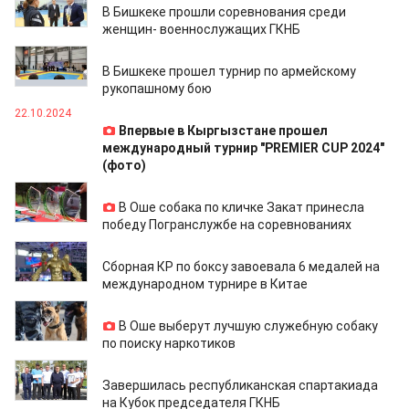
В Бишкеке прошли соревнования среди
женщин- военнослужащих ГКНБ
23.10.2024
В Бишкеке прошел турнир по армейскому
рукопашному бою
22.10.2024
Впервые в Кыргызстане прошел
международный турнир "PREMIER CUP 2024"
(фото)
14.10.2024
В Оше собака по кличке Закат принесла
победу Погранслужбе на соревнованиях
09.10.2024
Сборная КР по боксу завоевала 6 медалей на
международном турнире в Китае
09.10.2024
В Оше выберут лучшую служебную собаку
по поиску наркотиков
06.09.2024
Завершилась республиканская спартакиада
на Кубок председателя ГКНБ