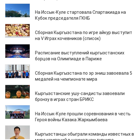
03.09.2024
На Иссык-Куле стартовала Спартакиада на
Кубок председателя ГКНБ
02.09.2024
Сборная Кыргызстана по игре айкур выступит
на V Играх кочевников (список)
02.08.2024
Расписание выступлений кыргызстанских
борцов на Олимпиаде в Париже
24.06.2024
Сборная Кыргызстана по эр эниш завоевала 5
медалей на чемпионате мира
18.06.2024
Кыргызстанские ушу-сандисты завоевали
бронзу в играх стран БРИКС
12.05.2024
На Иссык-Куле прошли соревнования в честь
Героя войны Казака Жаркымбаева
24.04.2024
Кыргызстанцы обыграли команды известных в