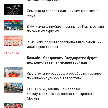
12.04.2026
Самарканд соберет сильнейших триатлетов
мира
12.04.2026
В Чункурчаке пройдет чемпионат Кыргызстана
по горному туризму
17.02.2026
В Бишкеке прошли соревнования сильнейших
джитсеров страны
01.02.2026
Казыбек Молдажиев: Государство будет
поддерживать теннисные турниры
30.10.2025
Кыргызстанки завоевали серебро на турнире
по конному туризму в Татарстане
16.10.2025
СБНОН МВД заняла 3-е место на
международных соревнованиях дронов в
Москве
14.08.2025