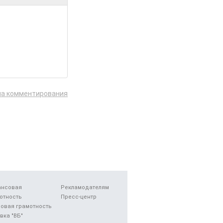
ла комментирования
ансовая
Рекламодателям
отность
Пресс-центр
овая грамотность
вка "ВБ"