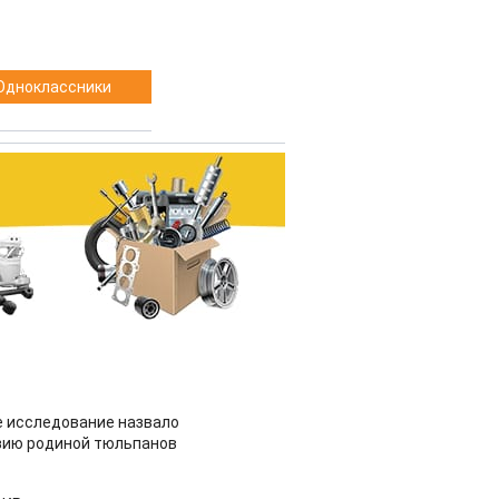
Одноклассники
 исследование назвало
зию родиной тюльпанов