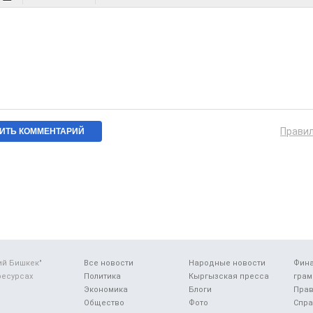
Прави
ий Бишкек"
Все новости
Народные новости
Фин
ресурсах
Политика
Кыргызская пресса
грам
Экономика
Блоги
Прав
Общество
Фото
Спра