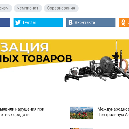
ризм
,
чемпионат
,
Соревнования
Twitter
Вконтакте
ыявили нарушения при
Международное
етных средств
Центральную А