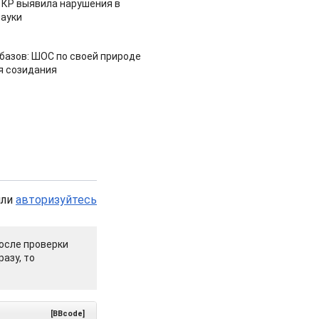
 КР выявила нарушения в
ауки
азов: ШОС по своей природе
я созидания
или
авторизуйтесь
осле проверки
азу, то
[BBcode]