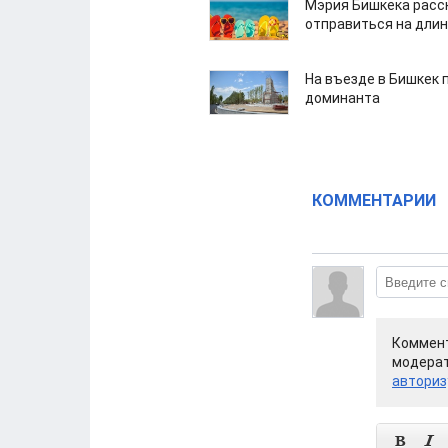
Мэрия Бишкека расс
отправиться на дли
На въезде в Бишкек 
доминанта
КОММЕНТАРИИ
Коммент
модерат
авториз

