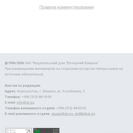
Правила комментирования
@1996-2026
ЗАО "Издательский дом "Вечерний Бишкек"
При размещении материалов на сторонних ресурсах гиперссылка на
источник обязательна.
Контакты редакции:
Адрес:
Кыргызстан, г. Бишкек, ул. Усенбаева, 2.
Телефон:
+996 (312) 88-18-09.
E-mail:
info@vb.kg
Телефон рекламного отдела:
+996 (312) 48-62-03.
E-mail рекламного отдела:
vbavto@vb.kg, vb48k@vb.kg