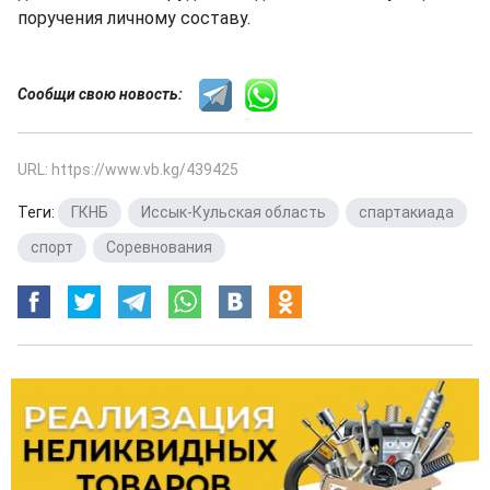
поручения личному составу.
Сообщи свою новость:
URL: https://www.vb.kg/439425
Теги:
ГКНБ
,
Иссык-Кульская область
,
спартакиада
,
спорт
,
Соревнования