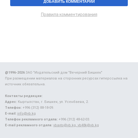
Правила комментирования
@1996-2026
ЗАО "Издательский дом "Вечерний Бишкек"
При размещении материалов на сторонних ресурсах гиперссылка на
источник обязательна.
Контакты редакции:
Адрес:
Кыргызстан, г. Бишкек, ул. Усенбаева, 2.
Телефон:
+996 (312) 88-18-09.
E-mail:
info@vb.kg
Телефон рекламного отдела:
+996 (312) 48-62-03.
E-mail рекламного отдела:
vbavto@vb.kg, vb48k@vb.kg