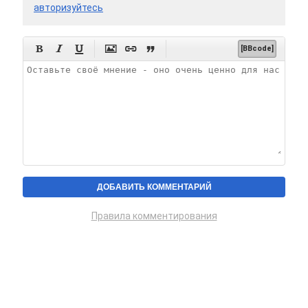
авторизуйтесь






[BBcode]
Правила комментирования