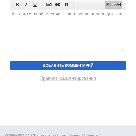






[BBcode]
Правила комментирования
@1996-2026
ЗАО "Издательский дом "Вечерний Бишкек"