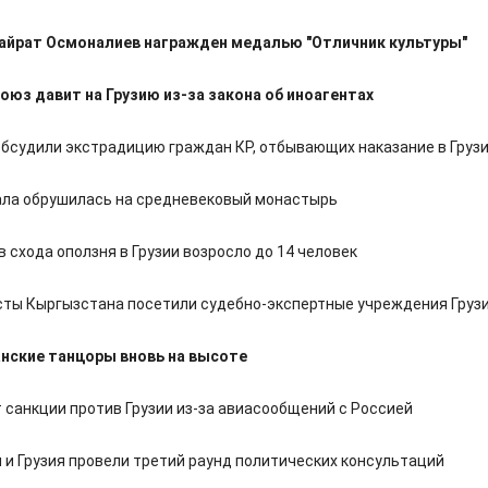
айрат Осмоналиев награжден медалью "Отличник культуры"
оюз давит на Грузию из-за закона об иноагентах
обсудили экстрадицию граждан КР, отбывающих наказание в Груз
кала обрушилась на средневековый монастырь
 схода оползня в Грузии возросло до 14 человек
ты Кыргызстана посетили судебно-экспертные учреждения Груз
нские танцоры вновь на высоте
 санкции против Грузии из-за авиасообщений с Россией
 и Грузия провели третий раунд политических консультаций