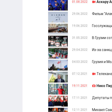
Аскару А
01.08.2022
Фильм "Ала
29.06.2022
Госслужащи
19.06.2022
В Грузии с
31.05.2022
Из-за санк
29.04.2022
Грузия и Мо
04.03.2022
Телекана
07.12.2021
Нико Пир
19.11.2021
Депутаты п
17.11.2021
Михаил Саа
12.11.2021