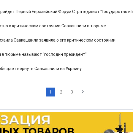
пройдет Первый Евразийский Форум Стратеджист "Государство и 
стно о критическом состоянии Саакашвили в тюрьме
хаила Саакашвили заявила о его критическом состоянии
 в тюрьме называют "господин президент"
обещает вернуть Саакашвили на Украину
1
2
3