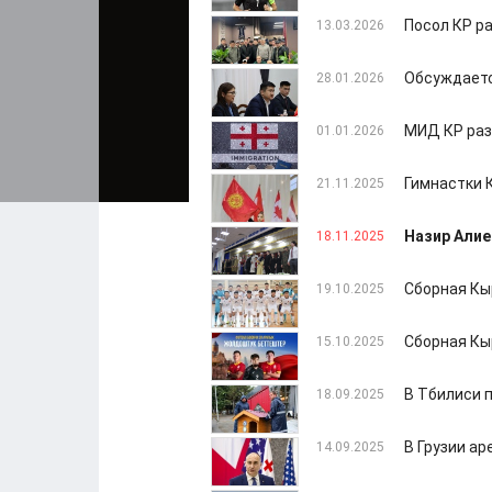
Посол КР р
13.03.2026
Обсуждаетс
28.01.2026
МИД КР раз
01.01.2026
Гимнастки 
21.11.2025
Назир Алие
18.11.2025
Сборная Кы
19.10.2025
Сборная Кы
15.10.2025
В Тбилиси 
18.09.2025
В Грузии а
14.09.2025