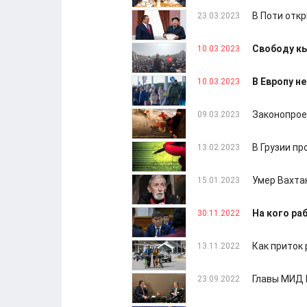
В Поти отк
23.03.2023
Свободу кы
10.03.2023
В Европу н
10.03.2023
Законопрое
09.03.2023
В Грузии п
13.02.2023
Умер Вахта
15.01.2023
На кого ра
30.11.2022
Как приток
13.11.2022
Главы МИД 
23.09.2022