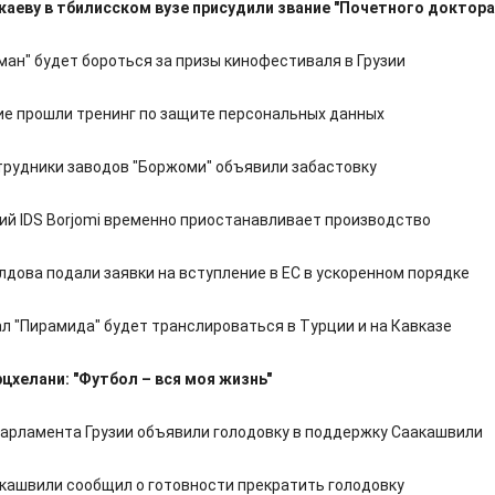
каеву в тбилисском вузе присудили звание "Почетного доктора
ман" будет бороться за призы кинофестиваля в Грузии
е прошли тренинг по защите персональных данных
отрудники заводов "Боржоми" объявили забастовку
ций IDS Borjomi временно приостанавливает производство
лдова подали заявки на вступление в ЕС в ускоренном порядке
л "Пирамида" будет транслироваться в Турции и на Кавказе
цхелани: "Футбол – вся моя жизнь"
арламента Грузии объявили голодовку в поддержку Саакашвили
кашвили сообщил о готовности прекратить голодовку