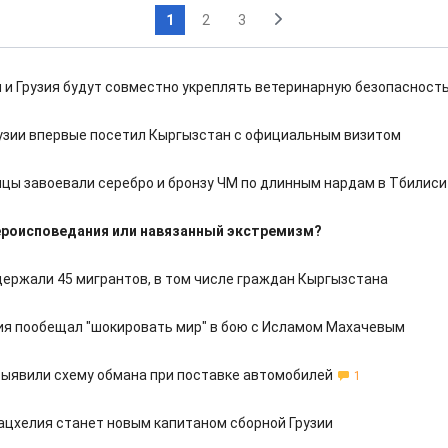
1
2
3
 и Грузия будут совместно укреплять ветеринарную безопасност
узии впервые посетил Кыргызстан с официальным визитом
цы завоевали серебро и бронзу ЧМ по длинным нардам в Тбилиси
ероисповедания или навязанный экстремизм?
адержали 45 мигрантов, в том числе граждан Кыргызстана
ия пообещал "шокировать мир" в бою с Исламом Махачевым
выявили схему обмана при поставке автомобилей
1
ацхелия станет новым капитаном сборной Грузии