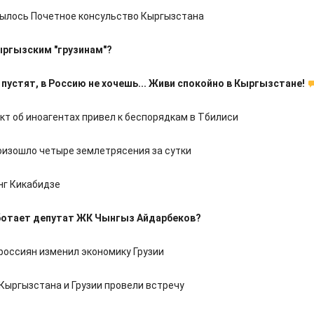
рылось Почетное консульство Кыргызстана
ргызским "грузинам"?
е пустят, в Россию не хочешь... Живи спокойно в Кыргызстане!
кт об иноагентах привел к беспорядкам в Тбилиси
роизошло четыре землетрясения за сутки
нг Кикабидзе
ботает депутат ЖК Чынгыз Айдарбеков?
 россиян изменил экономику Грузии
Кыргызстана и Грузии провели встречу