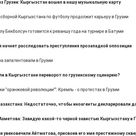
з Грузии: Кыргызстан вошел в нашу музыкальную карту
сборной Кыргызстана по футболу продолжит карьеру в Грузии
лу Бекболсун готовится к реваншу года на турнире в Батуми
я начнет расследовать преступления прозападной оппозиции
а запатентовали в Грузии
и в Кыргызстане переворот по грузинскому сценарию?
ки "оранжевой революции"". Кремль - о протестах в Грузии
Казахстана: Недостаточно, чтобы иноагенты декларировали 
Ахметова: Завидую какой-то черной завистью Кыргызстану и Г
и увековечили Айтматова, присвоив его имя престижному скве