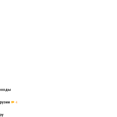
доходы
рузии
4
ру