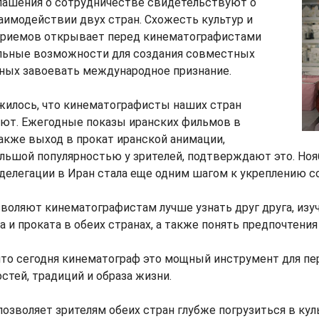
лашения о сотрудничестве свидетельствуют о
имодействии двух стран. Схожесть культур и
приемов открывает перед кинематографистами
альные возможности для создания совместных
бных завоевать международное признание.
жилось, что кинематографисты наших стран
ают. Ежегодные показы иранских фильмов в
акже выход в прокат иранской анимации,
льшой популярностью у зрителей, подтверждают это. Ноя
делегации в Иран стала еще одним шагом к укреплению с
воляют кинематографистам лучше узнать друг друга, изу
 и проката в обеих странах, а также понять предпочтения
что сегодня кинематограф это мощный инструмент для пе
стей, традиций и образа жизни.
озволяет зрителям обеих стран глубже погрузиться в куль