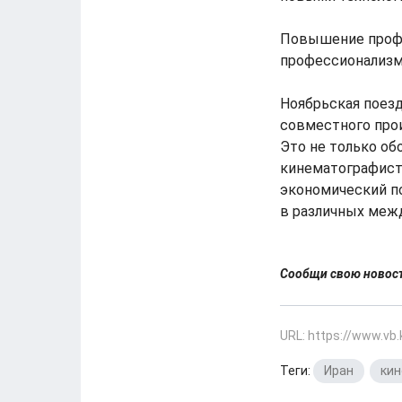
Повышение профе
профессионализм
Ноябрьская поез
совместного про
Это не только об
кинематографисто
экономический по
в различных меж
Сообщи свою ново
URL: https://www.vb
Теги:
Иран
,
кин