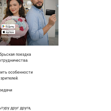
брьская поездка
отрудничества.
чить особенности
 зрителей.
редачи
туру друг друга,