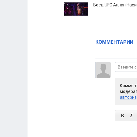
Боец UFC Аллан Наси
КОММЕНТАРИИ
Коммент
модерат
авториз

