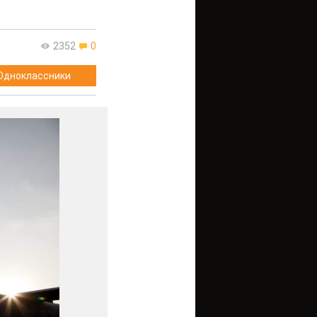
2352
0
Одноклассники