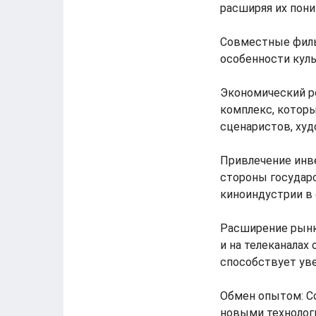
расширяя их пони
Совместные филь
особенности куль
Экономический ро
комплекс, которы
сценаристов, худ
Привлечение инв
стороны государс
киноиндустрии в 
Расширение рынк
и на телеканалах
способствует ув
Обмен опытом: С
новыми технолог