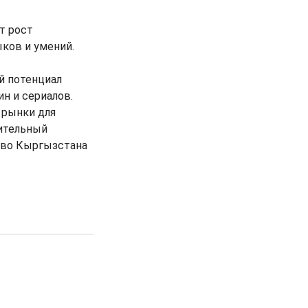
т рост
ков и умений.
й потенциал
н и сериалов.
 рынки для
чительный
ство Кыргызстана