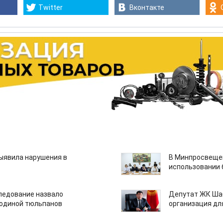
Twitter
Вконтакте
ыявила нарушения в
В Минпросвещен
использовании
едование назвало
Депутат ЖК Шаб
одиной тюльпанов
организация дл