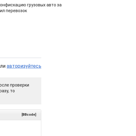
конфискацию грузовых авто за
ил перевозок
или
авторизуйтесь
осле проверки
азу, то
[BBcode]