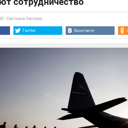
ют сотрудничество
30
-
Светлана Лаптева
Twitter
Вконтакте