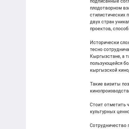
подписанные сог
плодотворном вза
стилистических 
двух стран уник
проектов, спосо
Исторически сло
тесно сотруднич
Кыргызстане, а т
пользующейся бо
кыргызской кино
Такие визиты поз
кинопроизводства
Стоит отметить 
культурных ценно
Сотрудничество п