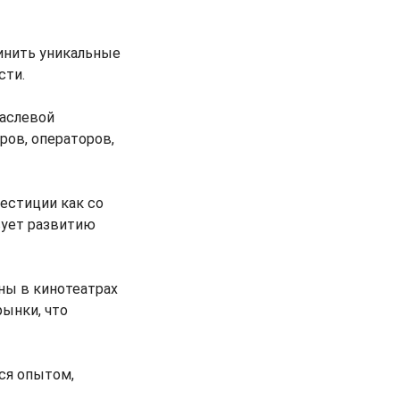
инить уникальные
сти.
раслевой
ров, операторов,
естиции как со
вует развитию
ны в кинотеатрах
рынки, что
ся опытом,