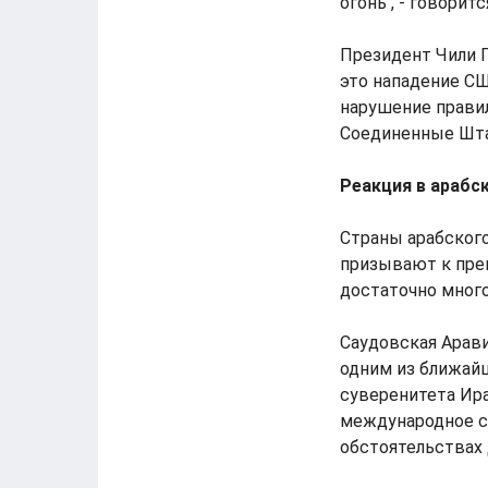
огонь", - говорит
Президент Чили 
это нападение США
нарушение правил
Соединенные Шта
Реакция в арабс
Страны арабског
призывают к пре
достаточно мног
Саудовская Арави
одним из ближайш
суверенитета Ир
международное с
обстоятельствах 