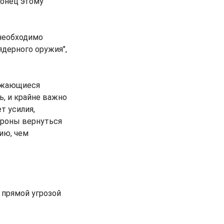
конец этому
 необходимо
ядерного оружия",
олжающиеся
, и крайне важно
т усилия,
ороны вернуться
ию, чем
 прямой угрозой