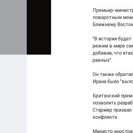
Премьер-министр 
поворотным моме
Ближнему Востоку
"В истории будет
режим в мире сам
добавив, что ата
равных".
Он также обратил
Ирана было "выпо
Британский премь
позволить разраб
Стармер призвал 
конфликта.
Министр иностра