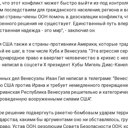
о, что этот конфликт может быстро выйти из-под контроля
 последствиям для гражданского населения, региона и все
вал страны-члены ООН помочь в деэскалации конфликта, 
"Военного решения не существует. Единственный путь впер
твенная надежда - это мир", - заключил он.
я США также и страны-противники Америки, которые тра
 ее шаг, в том числе Куба и Венесуэла. "Эта агрессия се
дународное право и ввергает человечество в кризис с н
- написал в соцсети X президент Кубы Мигель Диас-Канел
ных дел Венесуэлы Иван Гил написал в телеграме: "Вене
ю США против Ирана и требует немедленного прекращени
рианская Республика Венесуэла решительно и категорич
проведенную вооруженными силами США".
ое решение подвергнуть ракетно-бомбовым ударам терр
дарства, какими бы аргументами оно ни обставлялось, гр
раво, Устав ООН, резолюции Совета Безопасности ООН, к