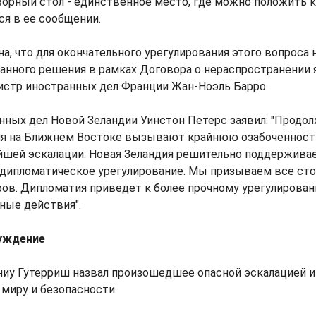
орный стол - единственное место, где можно положить 
ся в ее сообщении.
а, что для окончательного урегулирования этого вопроса
анного решения в рамках Договора о нераспространении 
нистр иностранных дел Франции Жан-Ноэль Барро.
нных дел Новой Зеландии Уинстон Петерс заявил: "Прод
я на Ближнем Востоке вызывают крайнюю озабоченность
шей эскалации. Новая Зеландия решительно поддерживае
 дипломатическое урегулирование. Мы призываем все ст
ров. Дипломатия приведет к более прочному урегулирован
ные действия".
уждение
ниу Гутерриш назвал произошедшее опасной эскалацией и
миру и безопасности.