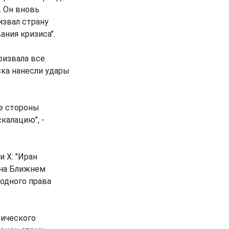
. Он вновь
извал страну
ния кризиса".
ризвала все
ска нанесли удары
се стороны
калацию", -
 Х: "Иран
 на Ближнем
одного права
тического