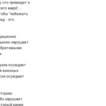
, что приведет к
го мира", -
чтобы "избежать
ед - это
диционно
рьезно нарушает
еобратимыми
ь.
суэла осуждает
я военных
ески осуждает
иторию
убо нарушает
оторый ранее