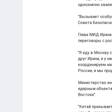
однозначно квали
"Вызывает особу
Совета Безопасно
Глава МИД Ирана 
переговоры с ро
"Я еду в Москву 
друг Ирана, и у 
координируем наш
России, и мы про
Министерство ино
ядерным объектам
Востоке".
"Китай призывает