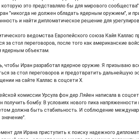
 которую это представляло бы для мирового сообщества"
Иран "никогда не должен обладать ядерным оружием", и пр
нность и найти дипломатическое решение для урегулирова
итического ведомства Европейского союза Кайя Каллас п
я за стол переговоров, после того как американские вой
м ядерным объектам.
ь, чтобы Иран разработал ядерное оружие. Я призываю в
ться за стол переговоров и предотвратить дальнейшую эс
щении на сайте Каллас в соцсети X.
йской комиссии Урсула фон дер Ляйен написала в соцсети
н получить бомбу. В условиях нового пика напряженности
етом должна быть стабильность. И соблюдение междунар
значение".
омент для Ирана приступить к поиску надежного диплома