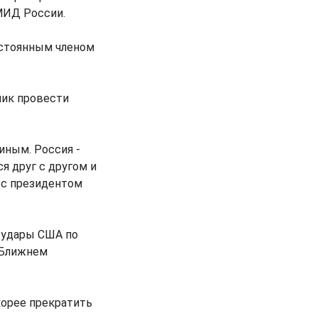
МИД России.
остоянным членом
ник провести
иным. Россия -
я друг с другом и
 с президентом
 удары США по
 Ближнем
корее прекратить