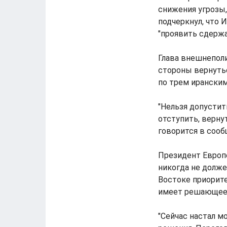
снижения угрозы,
подчеркнул, что 
"проявить сдержа
Глава внешнепол
стороны вернутьс
по трем ирански
"Нельзя допустит
отступить, верну
говорится в сооб
Президент Европе
никогда не долже
Востоке приорит
имеет решающее 
"Сейчас настал м