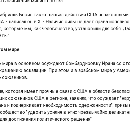
ся в заявлении министерства.
Габриэль Борис также назвал действия США незаконными.
, - написал он в X. - Наличие силы не дает права использо
, которые мы, как человечество, установили для себя. Да
ты".
ком мире
о мира в основном осуждают бомбардировку Ирана со ст
кращению эскалации. При этом и в арабском мире у Амер
о союзников.
я, которая имеет прочные связи с США в области безопас
их союзников США в регионе, заявила, что осуждает "на
ана и подчеркивает необходимость сдержанности", призы
ообщество "удвоить усилия в этих чрезвычайно деликат
для достижения политического решения".