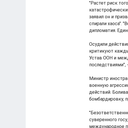
"Растет риск тог
катастрофическим
заявил он и приз
спирали хаоса". 
дипломатия. Единс
Осудили действи
критикуют каждый
Устав ООН и меж
последствиями", 
Министр иностран
военную агресси
действий. Болива
бомбардировку, 
"Безответственн
суверенного госу
международное п