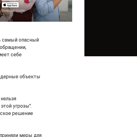
ть самый опасный
 обращении,
меет себе
 ядерные объекты
 нельзя
этой угрозы".
еское решение
приняли меры для