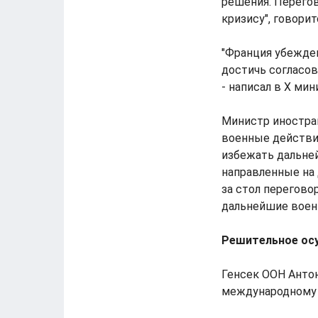
решения. Перегов
кризису", говорит
"Франция убежден
достичь согласов
- написал в Х ми
Министр иностра
военные действи
избежать дальней
направленные на
за стол перегово
дальнейшие воен
Решительное ос
Генсек ООН Анто
международному 