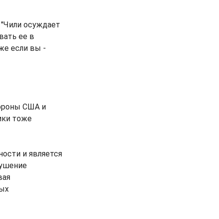
 "Чили осуждает
вать ее в
же если вы -
ороны США и
ики тоже
ности и является
рушение
вая
ных