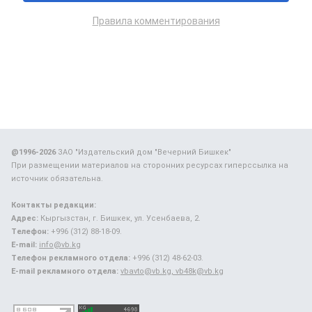
Правила комментирования
@1996-2026
ЗАО "Издательский дом "Вечерний Бишкек"
При размещении материалов на сторонних ресурсах гиперссылка на
источник обязательна.
Контакты редакции:
Адрес:
Кыргызстан, г. Бишкек, ул. Усенбаева, 2.
Телефон:
+996 (312) 88-18-09.
E-mail:
info@vb.kg
Телефон рекламного отдела:
+996 (312) 48-62-03.
E-mail рекламного отдела:
vbavto@vb.kg, vb48k@vb.kg