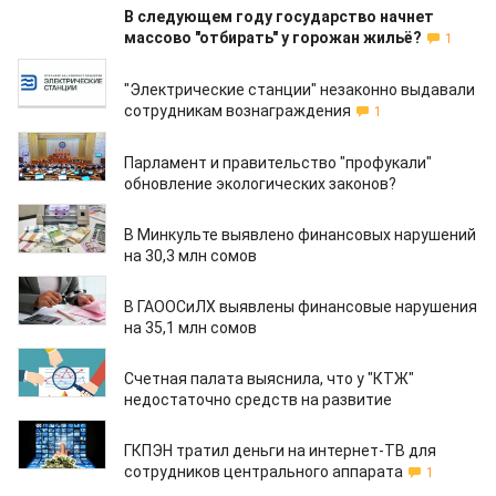
В следующем году государство начнет
массово "отбирать" у горожан жильё?
1
03.06.2019
"Электрические станции" незаконно выдавали
сотрудникам вознаграждения
1
31.05.2019
Парламент и правительство "профукали"
обновление экологических законов?
31.05.2019
В Минкульте выявлено финансовых нарушений
на 30,3 млн сомов
30.05.2019
В ГАООСиЛХ выявлены финансовые нарушения
на 35,1 млн сомов
30.05.2019
Счетная палата выяснила, что у "КТЖ"
недостаточно средств на развитие
27.05.2019
ГКПЭН тратил деньги на интернет-ТВ для
сотрудников центрального аппарата
1