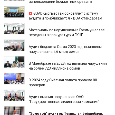
использовании бюджетных средств
27.11.2025
GSAI: Кыргызстан обновляет систему
аудита и приближается к ВОА стандартам
19.11.2025
Материалы по нарушениям в Госимуществе
переданы в прокуратуру и ГКНБ
03.10.2025
Аудит бюджета Ош за 2023 год: выявлены
нарушения на 5,6 млрд сомов
04.09.2025
В Минобразе за 2023 год выявили нарушения
на более 723 миллиона сомов
17.06.2025
В 2024 году Счётная палата провела 88
проверок
03.06.2025
Аудит выявил нарушения в ОАО
"Государственная лизинговая компания"
07.04.2025
"Золотой" аудитор Темирлан Бейшебаев,