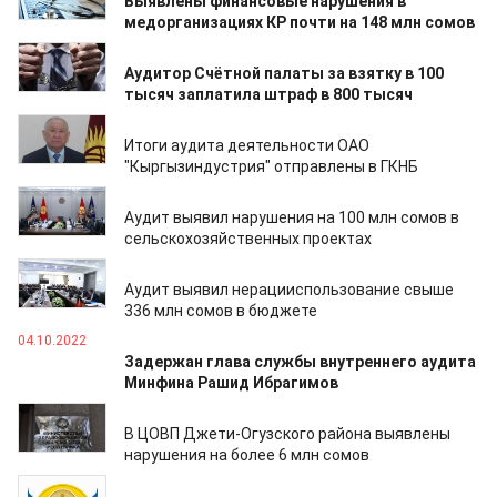
Выявлены финансовые нарушения в
медорганизациях КР почти на 148 млн сомов
16.08.2023
Аудитор Счётной палаты за взятку в 100
тысяч заплатила штраф в 800 тысяч
25.05.2023
Итоги аудита деятельности ОАО
"Кыргызиндустрия" отправлены в ГКНБ
29.04.2023
Аудит выявил нарушения на 100 млн сомов в
сельскохозяйственных проектах
29.04.2023
Аудит выявил нерацииспользование свыше
336 млн сомов в бюджете
04.10.2022
Задержан глава службы внутреннего аудита
Минфина Рашид Ибрагимов
23.05.2022
В ЦОВП Джети-Огузского района выявлены
нарушения на более 6 млн сомов
28.04.2022