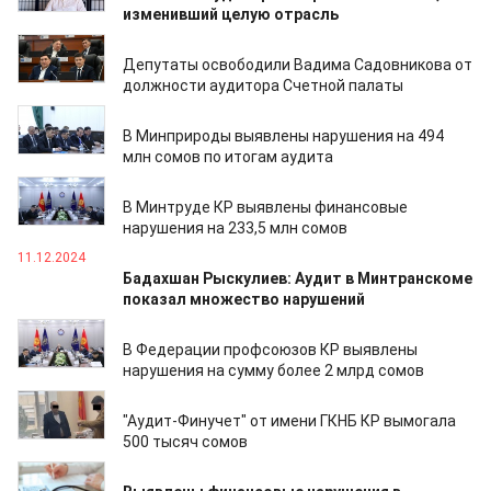
изменивший целую отрасль
03.04.2025
Депутаты освободили Вадима Садовникова от
должности аудитора Счетной палаты
20.03.2025
В Минприроды выявлены нарушения на 494
млн сомов по итогам аудита
20.03.2025
В Минтруде КР выявлены финансовые
нарушения на 233,5 млн сомов
11.12.2024
Бадахшан Рыскулиев: Аудит в Минтранскоме
показал множество нарушений
05.11.2024
В Федерации профсоюзов КР выявлены
нарушения на сумму более 2 млрд сомов
05.12.2023
"Аудит-Финучет" от имени ГКНБ КР вымогала
500 тысяч сомов
06.09.2023