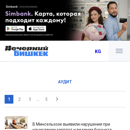
KG
АУДИТ
1
2
3
...
5
23.07.2026
В Минсельхозе выявили нарушения при
начислении зарплат и ведении бухучета