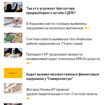
27.11.2018
Так кто угрожает бухгалтеру
предвыборного штаба СДПК?
20.11.2018
В Нацкомиссии по госязыку выявлены
нарушения на несколько миллионов
4
12.10.2018
Счетная палата выявила в Чон-Алайском
районе нарушения на 7,9 млн сомов
24.08.2018
Президент КР предложил провести
независимый аудит освоенных МФСА средств
1
17.08.2018
Аудит выявил множественные финансовые
нарушения у "Северэлектро"
14.06.2018
Жогорку Кенеш КР признал
удовлетворительным отчет Счетной палаты
1