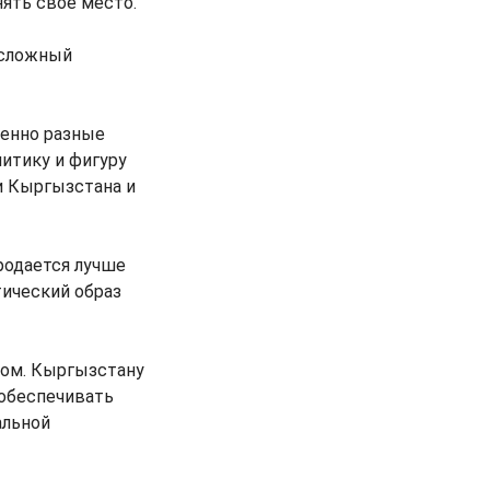
ять свое место.
 сложный
шенно разные
итику и фигуру
и Кыргызстана и
родается лучше
тический образ
мом. Кыргызстану
обеспечивать
альной