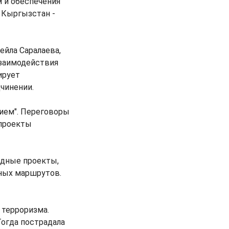
 и обеспечения
 Кыргызстан -
ейла Саралаева,
взаимодействия
ирует
дчинении.
ием". Переговоры
 проекты
дные проекты,
тных маршрутов.
 терроризма.
Тогда пострадала