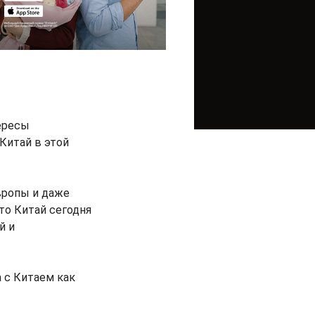
ересы
Китай в этой
вропы и даже
то Китай сегодня
й и
 с Китаем как