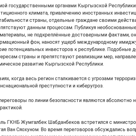
мой государственными органами Кыргызской Республики
тиционного климата, привлечению иностранных инвестиц
табильности страны, отдельные граждане своими действ
епятствуют данным процессам. Публикуя необоснованные
материалы, не подкреплённые достоверными фактами, о
рмационный фон, наносят ущерб международному имиджу
ие потенциальных инвесторов к республике. Подобные д
ересам страны и препятствуют реализации мер, направл
мическое развитие Кыргызской Республики.
виях, когда весь регион сталкивается с угрозами террориз
нснациональной преступности и киберугроз.
переговоры по линии безопасности являются абсолютно 
рактикой.
ель ГКНБ Жумгалбек Шабданбеков встретился с министр
тая Ван Сяохуном. Во время переговоров обсуждались во