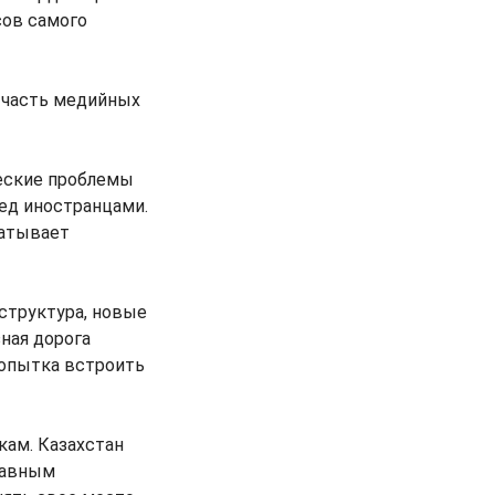
сов самого
е часть медийных
ческие проблемы
ед иностранцами.
ватывает
структура, новые
ная дорога
 попытка встроить
кам. Казахстан
лавным