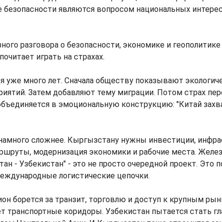
е безопасности являются вопросом национальных интере
ного разговора о безопасности, экономике и геополитик
почитает играть на страхах.
я уже много лет. Сначала обществу показывают экологи
иятий. Затем добавляют тему миграции. Потом страх пер
 объединяется в эмоциональную конструкцию: "Китай зах
 намного сложнее. Кыргызстану нужны инвестиции, инфра
ршруты, модернизация экономики и рабочие места. Желез
тан - Узбекистан" - это не просто очередной проект. Это
международные логистические цепочки.
ион борется за транзит, торговлю и доступ к крупным рын
ет транспортные коридоры. Узбекистан пытается стать г