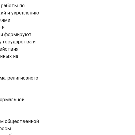
 работы по
ий и укреплению
иями
 и
ни формируют
 государства и
ействия
енных на
ма, религиозного
нормальной
ом общественной
просы