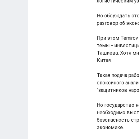
логистическим уз
Но обсуждать эт
разговор об экон
При этом Temirov
темы - инвестици
Ташиева. Хотя мн
Китая.
Такая подача раб
спокойного анали
"защитников наро
Но государство 
необходимо выст
безопасность стр
экономике.