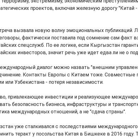
 терроризму, экстремизму, экономическим преступлениям
атегических проектов, включая железную дорогу "Китай -
треча вызвала новую волну эмоциональных публикаций. Л
еговоры, фактически поставила под сомнение сам факт 
айских спецслужб. По ее логике, если Кыргызстан гарант
айских инвесторов, значит речь уже идет едва ли не о по
международный диалог можно назвать "внешним управлен
дчинение. Контакты Европы с Китаем тоже. Совместные
ии или Узбекистана - потеря независимости.
во, привлекающее инвестиции и реализующее междунаро
вать безопасность бизнеса, инфраструктуры и транспор
тика международных отношений, а не "сдача страны".
зстан уже сталкивался с последствиями международного
нить теракт у посольства Китая в Бишкеке в 2016 году. 