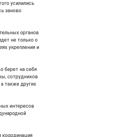
того усилились
сь заново
ительных органов
дет не только о
лях укрепления и
о берет на себя
ры, сотрудников
 а также других
нных интересов
дународной
и координация