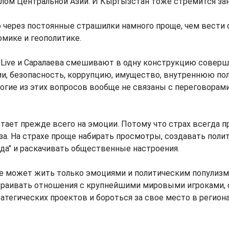
лом Центральной Азии. И Кыргызстан тоже стремится зан
о через постоянные страшилки намного проще, чем вести
омике и геополитике.
 Live и Саралаева смешивают в одну конструкцию совер
и, безопасность, коррупцию, имущество, внутреннюю пол
огие из этих вопросов вообще не связаны с переговорам
отает прежде всего на эмоции. Потому что страх всегда п
за. На страхе проще набирать просмотры, создавать поли
да" и раскачивать общественные настроения.
не может жить только эмоциями и политическим популиз
раивать отношения с крупнейшими мировыми игроками, 
атегических проектов и бороться за свое место в регион