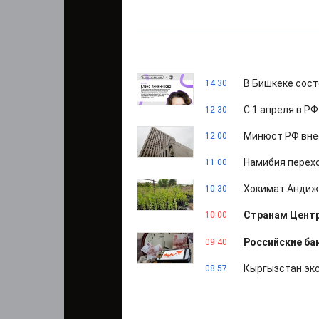
В Бишкеке сост
14:30
С 1 апреля в Р
12:30
Минюст РФ внес
12:00
Намибия перех
11:00
Хокимат Андижа
10:30
Странам Центр
10:00
Российские ба
09:40
Кыргызстан экс
08:57