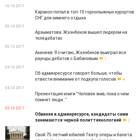
10.10.2017
Каракол попал в топ-10 горнолыжных курортов
СНГ для зимнего отдыха
05.10.2017
Арзыматова: Жээнбеков вышел лидером на
теледебатах
05.10.2017
Акенеев: Я считаю, Жээнбеков выиграл все
раунды дебатов с Бабановым
1
04.10.2017
Об админресурсе говорят больше, чтобы
отвести внимание от подкупа голосов
4
04.10.2017
Презентация книги "Человек жив, пока о нем
помнят люди…"
03.10.2017
Обвиняя в админресурсе, кандидаты сами
занимаются черной политтехнологией
2
03.10.2017
Свой 75-летний юбилей Театр оперы и балета