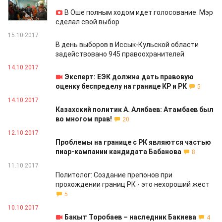
15.10.2017
В Оше полным ходом идет голосование. Мэр
сделал свой выбор
15.10.2017
В день выборов в Иссык-Кульской области
задействовано 945 правоохранителей
14.10.2017
Эксперт: ЕЭК должна дать правовую
оценку беспределу на границе КР и РК
5
14.10.2017
Казахский политик А. Алибаев: Атамбаев был
во многом прав!
20
12.10.2017
Проблемы на границе с РК являются частью
пиар-кампании кандидата Бабанова
8
11.10.2017
Политолог: Создание препонов при
прохождении границ РК - это нехороший жест
5
10.10.2017
Бакыт Торобаев – наследник Бакиева
4