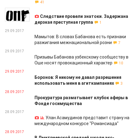
41
30.09.2017
Следствие провели знатоки. Задержана
дерзкая преступная группа
1
29.09.2017
Мамытов: В словах Бабанова есть признаки
разжигания межнациональной розни
7
29.09.2017
Призывы Бабанова узбекскому сообществу в
Оше носят провокационный характер
10
29.09.2017
Боронов: Я никому не давал разрешения
использовать меня в агиткампаниях
3
28.09.2017
Прокуратура разматывает клубок аферы в
Фонде госимущества
28.09.2017
Улан Асамудинов представит страну на
международном конкурсе "Романсиада"
28.09.2017
В Дмитриевской средней школе экс-