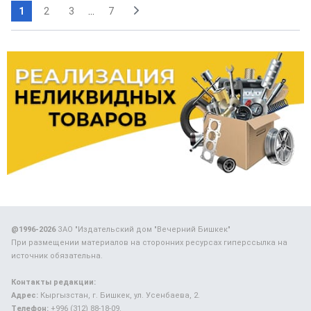
1
2
3
...
7
@1996-2026
ЗАО "Издательский дом "Вечерний Бишкек"
При размещении материалов на сторонних ресурсах гиперссылка на
источник обязательна.
Контакты редакции:
Адрес:
Кыргызстан, г. Бишкек, ул. Усенбаева, 2.
Телефон:
+996 (312) 88-18-09.