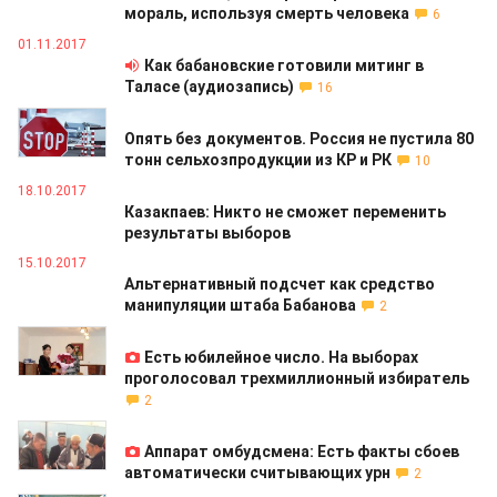
мораль, используя смерть человека
6
01.11.2017
Как бабановские готовили митинг в
Таласе (аудиозапись)
16
24.10.2017
Опять без документов. Россия не пустила 80
тонн сельхозпродукции из КР и РК
10
18.10.2017
Казакпаев: Никто не сможет переменить
результаты выборов
15.10.2017
Альтернативный подсчет как средство
манипуляции штаба Бабанова
2
15.10.2017
Есть юбилейное число. На выборах
проголосовал трехмиллионный избиратель
2
15.10.2017
Аппарат омбудсмена: Есть факты сбоев
автоматически считывающих урн
2