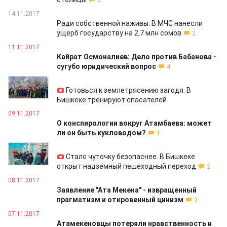
2
14.11.2017
Ради собственной наживы. В МЧС нанесли
ущерб государству на 2,7 млн сомов
2
11.11.2017
Кайрат Осмоналиев: Дело против Бабанова -
сугубо юридический вопрос
4
10.11.2017
Готовься к землетрясению загодя. В
Бишкеке тренируют спасателей
09.11.2017
О конспирологии вокруг Атамбаева: может
ли он быть кукловодом?
1
09.11.2017
Стало чуточку безопаснее. В Бишкеке
открыт надземный пешеходный переход
2
08.11.2017
Заявление "Ата Мекена" - извращенный
прагматизм и откровенный цинизм
3
07.11.2017
Атамекеновцы потеряли нравственность и