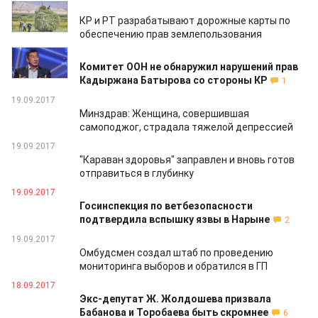
22.09.2017
КР и РТ разрабатывают дорожные карты по
обеспечению прав землепользования
22.09.2017
Комитет ООН не обнаружил нарушений прав
Кадыржана Батырова со стороны КР
1
19.09.2017
Минздрав: Женщина, совершившая
самоподжог, страдала тяжелой депрессией
19.09.2017
"Караван здоровья" заправлен и вновь готов
отправиться в глубинку
19.09.2017
Госинспекция по ветбезопасности
подтвердила вспышку язвы в Нарыне
2
19.09.2017
Омбудсмен создал штаб по проведению
мониторинга выборов и обратился в ГП
18.09.2017
Экс-депутат Ж. Жолдошева призвала
Бабанова и Торобаева быть скромнее
6