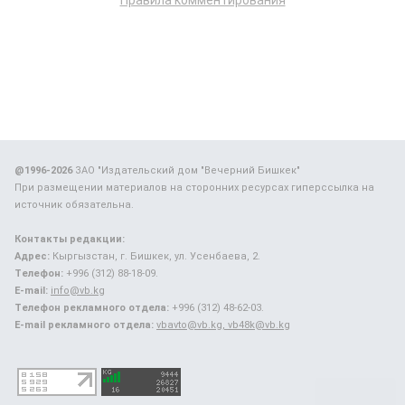
Правила комментирования
@1996-2026
ЗАО "Издательский дом "Вечерний Бишкек"
При размещении материалов на сторонних ресурсах гиперссылка на
источник обязательна.
Контакты редакции:
Адрес:
Кыргызстан, г. Бишкек, ул. Усенбаева, 2.
Телефон:
+996 (312) 88-18-09.
E-mail:
info@vb.kg
Телефон рекламного отдела:
+996 (312) 48-62-03.
E-mail рекламного отдела:
vbavto@vb.kg, vb48k@vb.kg