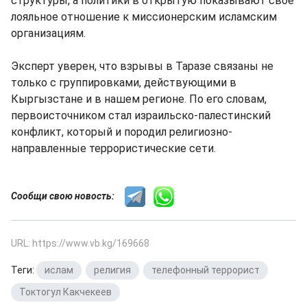
структуры, а политики в открытую показывают свое
лояльное отношение к миссионерским исламским
организациям.
Эксперт уверен, что взрывы в Таразе связаны не
только с группировками, действующими в
Кыргызстане и в нашем регионе. По его словам,
первоисточником стал израильско-палестинский
конфликт, который и породил религиозно-
направленные террористические сети.
Сообщи свою новость:
URL: https://www.vb.kg/169668
Теги:
ислам
,
религия
,
телефонный террорист
,
Токтогул Какчекеев