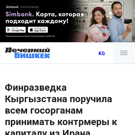
KG
Финразведка
Кыргызстана поручила
всем госорганам
принимать контрмеры к
капиталу из Ирана