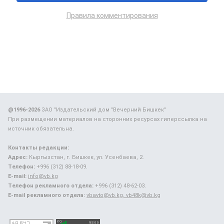
Правила комментирования
@1996-2026
ЗАО "Издательский дом "Вечерний Бишкек"
При размещении материалов на сторонних ресурсах гиперссылка на
источник обязательна.
Контакты редакции:
Адрес:
Кыргызстан, г. Бишкек, ул. Усенбаева, 2.
Телефон:
+996 (312) 88-18-09.
E-mail:
info@vb.kg
Телефон рекламного отдела:
+996 (312) 48-62-03.
E-mail рекламного отдела:
vbavto@vb.kg, vb48k@vb.kg