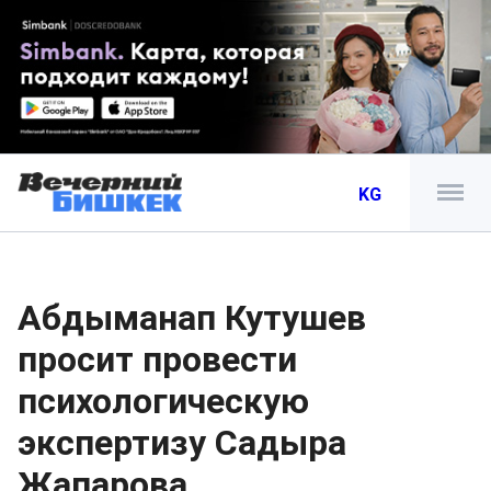
KG
Абдыманап Кутушев
просит провести
психологическую
экспертизу Садыра
Жапарова