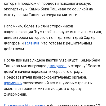
который предложил провести психологическую
экспертизу и Камчыбека Ташиева со ссылкой на
выступления Ташиева вчера на митинге.
Напомним, более тысячи сторонников
национализации "Кумтора" накануне вышли на митинг,
инициатором которого стал парламентарий Садыр
Жапаров, и
заявили
, что готовы к решительным
действиям.
После призыва лидера партии "Ата-Журт" Камчыбека
Ташиева митингующие
двинулись
в сторону "Белого
дома" и начали перелезать через его ограду.
Представители правоохранительных органов,
применив
слезоточивый газ и шумовые гранаты,
смогли оттеснить митингующих в сторону
филармонии.
По данным Минздрава,
в беспорядках пострадало 12