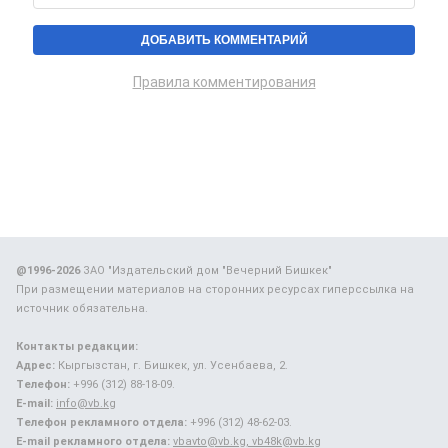
Правила комментирования
@1996-2026
ЗАО "Издательский дом "Вечерний Бишкек"
При размещении материалов на сторонних ресурсах гиперссылка на
источник обязательна.
Контакты редакции:
Адрес:
Кыргызстан, г. Бишкек, ул. Усенбаева, 2.
Телефон:
+996 (312) 88-18-09.
E-mail:
info@vb.kg
Телефон рекламного отдела:
+996 (312) 48-62-03.
E-mail рекламного отдела:
vbavto@vb.kg, vb48k@vb.kg