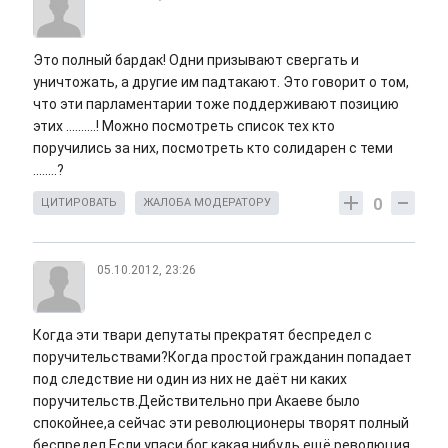
Это полный бардак! Одни призывают свергать и
уничтожать, а другие им падтакают. Это говорит о том,
что эти парламентарии тоже поддерживают позицию
этих ..........! Можно посмотреть список тех кто
поручились за них, посмотреть кто солидарен с теми
........?
0
ЦИТИРОВАТЬ
ЖАЛОБА МОДЕРАТОРУ
05.10.2012, 23:26
Когда эти твари депутаты прекратят беспредел с
поручительствами?Когда простой гражданин попадает
под следствие ни один из них не даёт ни каких
поручительств.Действительно при Акаеве было
спокойнее,а сейчас эти революционеры творят полный
беспредел.Если упаси бог,какая нибудь ещё революция