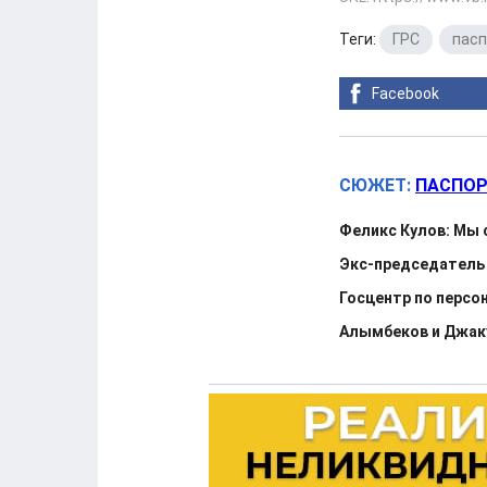
Теги:
ГРС
,
пасп
Facebook
СЮЖЕТ:
ПАСПОР
Феликс Кулов: Мы 
Экс-председатель 
Госцентр по персо
Алымбеков и Джаку