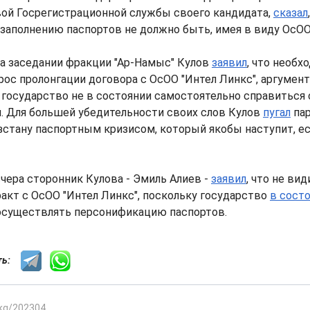
вой Госрегистрационной службы своего кандидата,
сказал
заполнению паспортов не должно быть, имея в виду ОсОО
а заседании фракции "Ар-Намыс" Кулов
заявил
, что необх
ос пролонгации договора с ОсОО "Интел Линкс", аргумен
 государство не в состоянии самостоятельно справиться 
. Для большей убедительности своих слов Кулов
пугал
пар
стану паспортным кризисом, который якобы наступит, ес
чера сторонник Кулова - Эмиль Алиев -
заявил
, что не ви
акт с ОсОО "Интел Линкс", поскольку государство
в сост
существлять персонификацию паспортов.
сть:
.kg/202304