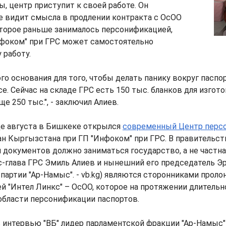
ы, центр приступит к своей работе. Он
не видит смысла в продлении контракта с ОсОО
оторое раньше занималось персонификацией,
нфоком" при ГРС может самостоятельно
 работу.
ого основания для того, чтобы делать панику вокруг паспо
е. Сейчас на складе ГРС есть 150 тыс. бланков для изготов
е 250 тыс.", - заключил Алиев.
це августа в Бишкеке открылся
современный Центр перс
н Кыргызстана при ГП "Инфоком" при ГРС. В правительств
документов должно заниматься государство, а не частна
-глава ГРС Эмиль Алиев и нынешний его председатель Э
 партии "Ар-Намыс". - vb.kg) являются сторонниками проло
й "Интел Линкс" – ОсОО, которое на протяжении длитель
области персонификации паспортов.
 интервью "ВБ" лидер парламентской фракции "Ар-Намыс"