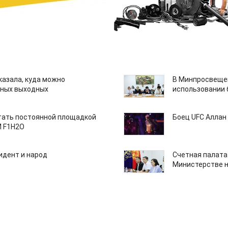
казала, куда можно
В Минпросвещен
нных выходных
использовании
тать постоянной площадкой
Боец UFC Аллан 
M F1H2O
идент и народ
Счетная палата
Министерстве н