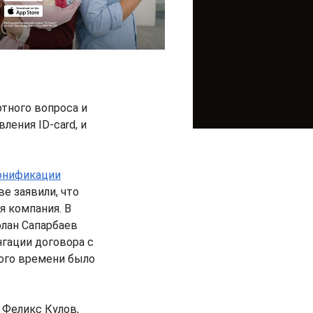
ртного вопроса и
ления ID-card, и
онификации
е заявили, что
я компания. В
рлан Сапарбаев
нгации договора с
ного времени было
 Феликс Кулов,