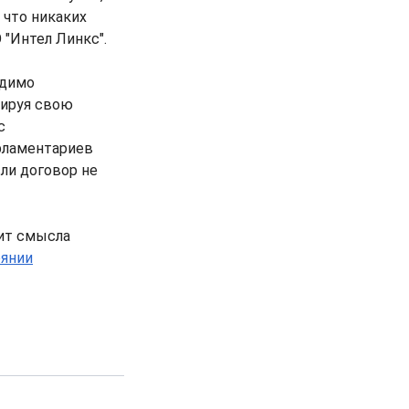
, что никаких
 "Интел Линкс".
одимо
тируя свою
с
ламентариев
ли договор не
дит смысла
оянии