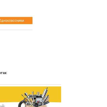
Одноклассники
ртах