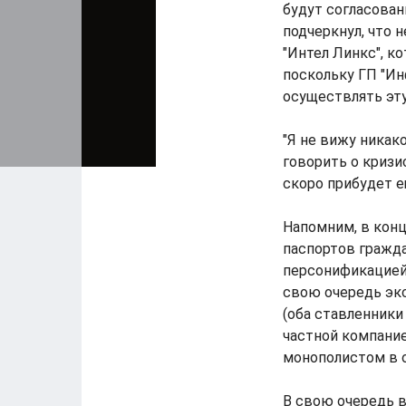
будут согласован
подчеркнул, что 
"Интел Линкс", к
поскольку ГП "И
осуществлять эту
"Я не вижу никак
говорить о кризис
скоро прибудет ещ
Напомним, в кон
паспортов гражда
персонификацией 
свою очередь экс
(оба ставленники
частной компание
монополистом в 
В свою очередь в