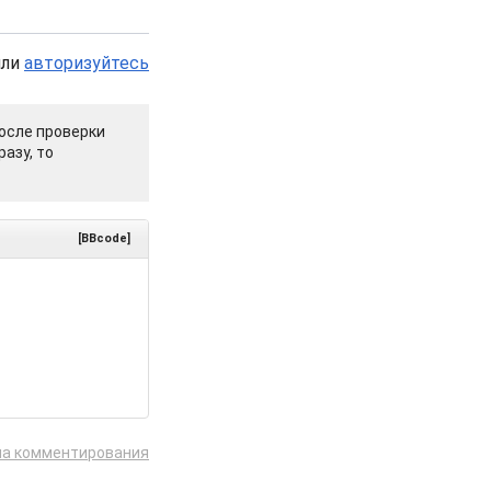
или
авторизуйтесь
осле проверки
азу, то
[BBcode]
ла комментирования