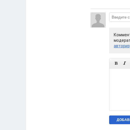
Коммент
модерат
авториз

