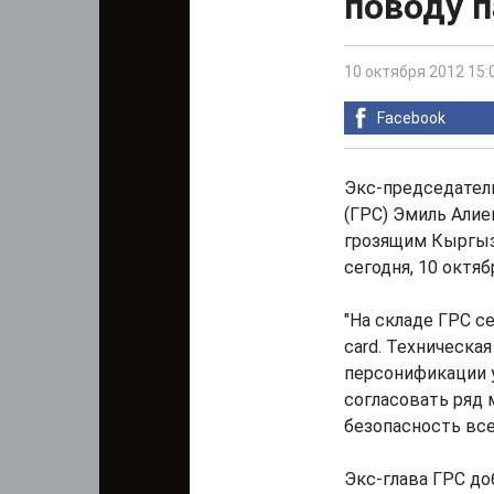
поводу п
10 октября 2012 15:
Facebook
Экс-председател
(ГРС) Эмиль Алие
грозящим Кыргыз
сегодня, 10 октяб
"На складе ГРС с
card. Техническа
персонификации у
согласовать ряд 
безопасность всег
Экс-глава ГРС до