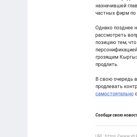
назначившей гла
частных фирм по 
Однако позднее н
рассмотреть вопр
позицию тем, что
персонификацией
грозящим Кыргыз
продлить.
В свою очередь в
продлевать контр
самостоятельно
о
Сообщи свою ново
URL: https://www.vb