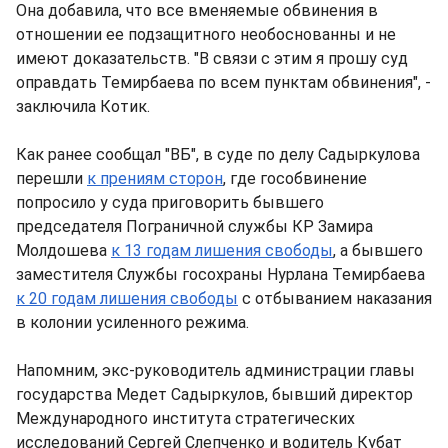
Она добавила, что все вменяемые обвинения в
отношении ее подзащитного необоснованны и не
имеют доказательств. "В связи с этим я прошу суд
оправдать Темирбаева по всем пунктам обвинения", -
заключила Котик.
Как ранее сообщал "ВБ", в суде по делу Садыркулова
перешли
к прениям сторон
, где гособвинение
попросило у суда приговорить бывшего
председателя Пограничной службы КР Замира
Молдошева
к 13 годам лишения свободы
, а бывшего
заместителя Службы госохраны Нурлана Темирбаева
к 20 годам лишения свободы
с отбыванием наказания
в колонии усиленного режима.
Напомним, экс-руководитель администрации главы
государства Медет Садыркулов, бывший директор
Международного института стратегических
исследований Сергей Слепченко и водитель Кубат