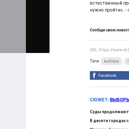
естественный про
нужно пройти», -
Сообщи свою ново
URL: https://www.vb
Теги:
выборы
,
Facebook
СЮЖЕТ:
ВЫБОРЫ
Суды продолжают 
В десяти городах