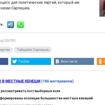
цесс для политических партий, который им
 сказал Сарпашев.
сть:
.kg/206783
партии
,
Тайырбек Сарпашев
Twitter
Вконтакте
 В МЕСТНЫЕ КЕНЕШИ
(186 материалов)
рассматривать поствыборные иски
 сформированы коалиции большинства местных кенешей