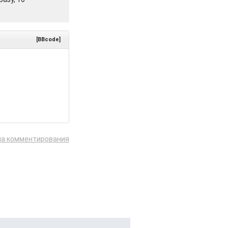
[BBcode]
ла комментирования