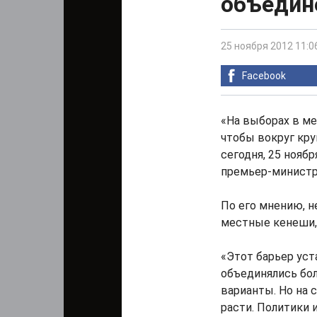
объедин
25 ноября 2012 11:0
Facebook
«На выборах в ме
чтобы вокруг кру
сегодня, 25 нояб
премьер-министр
По его мнению, н
местные кенеши, 
«Этот барьер уст
объединялись бол
варианты. Но на 
расти. Политики 