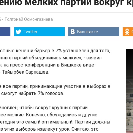
ению мелких партий вокруг 
6
-
Толгонай Осмонгазиева
Twitter
Вконтакте
стные кенеши барьер в 7% установлен для того,
пных партий объединились мелкие», - заявил
ря, на пресс-конференции в Бишкеке вице-
 Тайырбек Сарпашев.
е все партии, принимающие участие в выборах в
смогут набрать 7% голосов.
ановлен, чтобы вокруг крупных партий
ее мелкие. Конечно, обсуждались и другие
сегодня это самый оптимальный. Партии должны
из этих выборов извлекут урок. Считаю, это