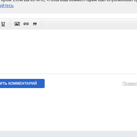
уйтесь




Прави