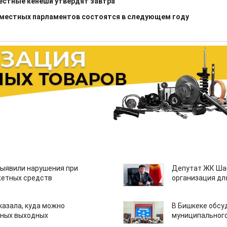
естные кенеши утвердят завтра
 местных парламентов состоятся в следующем году
ыявили нарушения при
Депутат ЖК Шаб
етных средств
организация дл
казала, куда можно
В Бишкеке обсу
нных выходных
муниципального