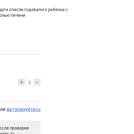
урги спасли годовалого ребенка с
холью печени
0
или
авторизуйтесь
осле проверки
азу, то