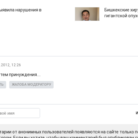
ыявила нарушения в
Бишкекские хир
гигантской опу
.2012, 12:26
утем принуждения....
ТЬ
ЖАЛОБА МОДЕРАТОРУ
арии от анонимных пользователей появляются на сайте только п
ором. Если вы хотите, чтобы ваш комментарий был опубликован ср