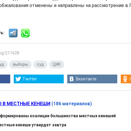
 обжалования отменены и направлены на рассмотрение в
сть:
.kg/211628
уд
,
выборы
,
суд
,
ЦИК
Twitter
Вконтакте
 В МЕСТНЫЕ КЕНЕШИ
(186 материалов)
 сформированы коалиции большинства местных кенешей
естные кенеши утвердят завтра