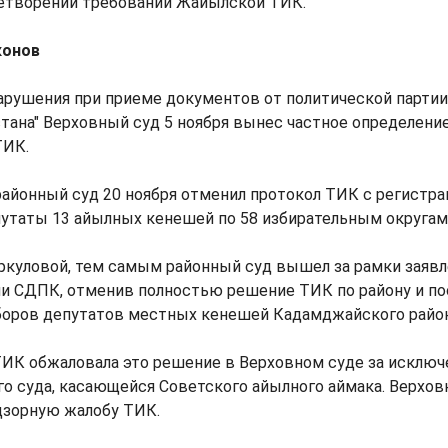
летворении требований Жайылской ТИК.
конов
арушения при приеме документов от политической партии
ана" Верховный суд 5 ноября вынес частное определение
ТИК.
айонный суд 20 ноября отменил протокол ТИК с регистра
путаты 13 айылных кенешей по 58 избирательным округам
куловой, тем самым районный суд вышел за рамки заяв
ии СДПК, отменив полностью решение ТИК по району и по
боров депутатов местных кенешей Кадамджайского район
ИК обжаловала это решение в Верховном суде за исключ
о суда, касающейся Советского айылного аймака. Верхов
дзорную жалобу ТИК.