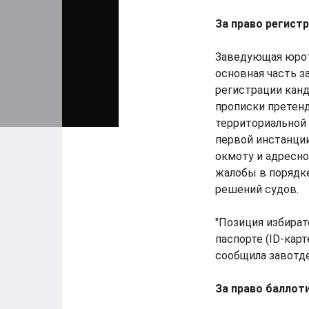
За право регист
Заведующая юрот
основная часть з
регистрации кан
прописки претен
территориальной 
первой инстанции
окмоту и адресно
жалобы в порядке
решений судов.
"Позиция избират
паспорте (ID-кар
сообщила завотд
За право баллот