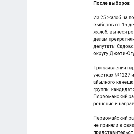
После выборов
Из 25 жалоб на п
выборов от 15 де
жалоб, вынеся ре
делам прекратил
депутаты Садовск
округу Джети-Огу
Три заявления па
участках №1227 и
айылного кенеша 
группы кандидат
Первомайский рай
решение и направ
Первомайский рай
не приняли в свя
представительст