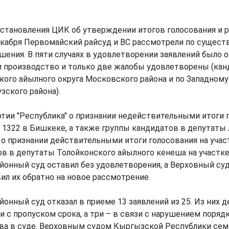
остановления ЦИК об утверждении итогов голосования и 
кабря Первомайский райсуд и ВС рассмотрели по существ
шения. В пяти случаях в удовлетворении заявлений было о
и производство и только две жалобы удовлетворены (кан
ого айылного округа Московского района и по Западном
зского района).
ртии "Республика" о признании недействительными итоги 
 1322 в Бишкеке, а также группы кандидатов в депутат
о признании действительными итоги голосования на учас
ов в депутаты Толойконского айылного кенеша на участк
онный суд оставил без удовлетворения, а Верховный суд
ил их обратно на новое рассмотрение.
онный суд отказал в приеме 13 заявлений из 25. Из них д
зи с пропуском срока, а три – в связи с нарушением поряд
ва в суде. Верховным судом Кыргызской Республики сем