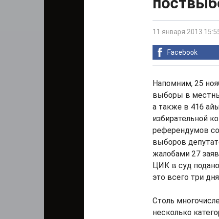
поствыб
11 января 2013 15:5
Facebook
Напомним, 25 ноя
выборы в местные
а также в 416 ай
избирательной к
референдумов соо
выборов депутат
жалобами 27 заяв
ЦИК в суд подано
это всего три дн
Столь многочисл
несколько катего