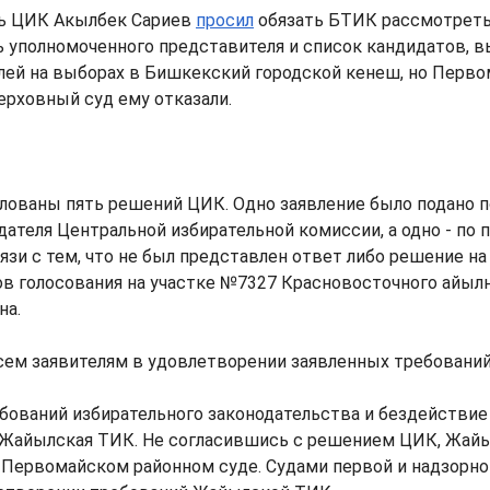
ь ЦИК Акылбек Сариев
просил
обязать БТИК рассмотреть
ь уполномоченного представителя и список кандидатов, 
лей на выборах в Бишкекский городской кенеш, но Перв
ерховный суд ему отказали.
лованы пять решений ЦИК. Одно заявление было подано п
ателя Центральной избирательной комиссии, а одно - по 
язи с тем, что не был представлен ответ либо решение на
в голосования на участке №7327 Красновосточного айылн
на.
ем заявителям в удовлетворении заявленных требований
бований избирательного законодательства и бездействие
Жайылская ТИК. Не согласившись с решением ЦИК, Жай
 Первомайском районном суде. Судами первой и надзорно