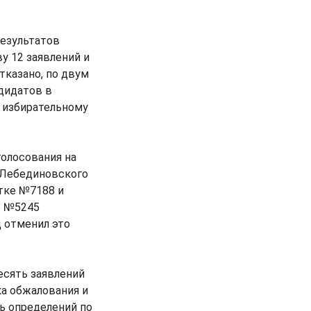
результатов
у 12 заявлений и
тказано, по двум
дидатов в
у избирательному
голосования на
ы Лебединовского
тке №7188 и
е №5245
 отменил это
есять заявлений
ка обжалования и
ь определений по