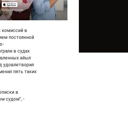
х комиссий в
ием постоянной
о-
грали в судах
авленных айыл
уд удовлетворил
менил пять таких
описки в
м судом", -