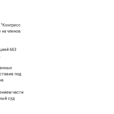
 "Конгресс
 на членов
цией 663
.
ленных
ставив под
а.
ением части
ный суд