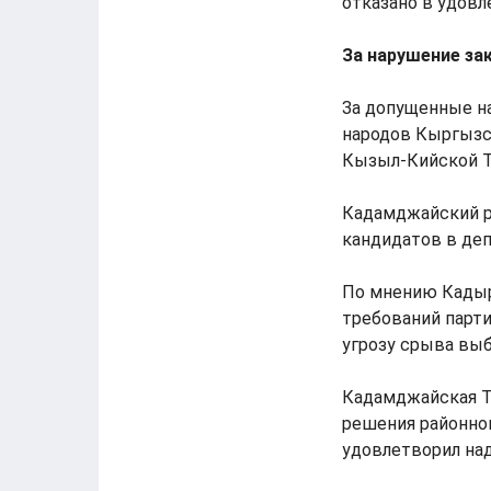
отказано в удов
За нарушение за
За допущенные н
народов Кыргызст
Кызыл-Кийской 
Кадамджайский р
кандидатов в де
По мнению Кадыр
требований парт
угрозу срыва вы
Кадамджайская Т
решения районног
удовлетворил на