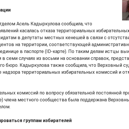
рации
делом Асель Кадыркулова сообщила, что
аявлений касалась отказа территориальных избирательны
дидатам в депутаты местных кенешей в связи с отсутств
дентов на территории, соответствующей административн
единице в паспорте (ID-карте). По таким делам истцы выи
 в семи случаях из восьми на основании справок, предст
го бюро. Кадыркулова также сообщила, что Верховный с
 надзора территориальных избирательных комиссий и от
ельных комиссий по вопросу обязательной постоянной пр
те) члена местного сообщества была поддержана Верховны
елом.
ироваться группам избирателей