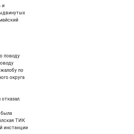
 и
выдвинутых
омайский
о поводу
поводу
 жалобу по
ого округа
 отказал.
 была
ылская ТИК
й инстанции