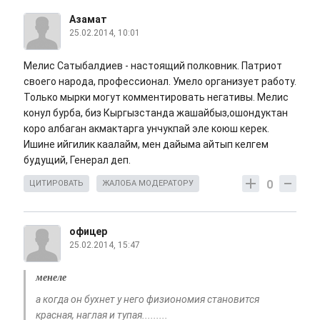
Азамат
25.02.2014, 10:01
Мелис Сатыбалдиев - настоящий полковник. Патриот
своего народа, профессионал. Умело организует работу.
Только мырки могут комментировать негативы. Мелис
конул бурба, биз Кыргызстанда жашайбыз,ошондуктан
коро албаган акмактарга унчукпай эле коюш керек.
Ишине ийгилик каалайм, мен дайыма айтып келгем
будущий, Генерал деп.
0
ЦИТИРОВАТЬ
ЖАЛОБА МОДЕРАТОРУ
офицер
25.02.2014, 15:47
менеле
а когда он бухнет у него физиономия становится
красная, наглая и тупая.........