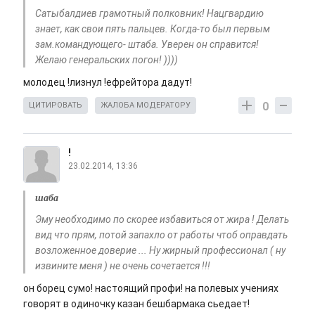
Сатыбалдиев грамотный полковник! Нацгвардию
знает, как свои пять пальцев. Когда-то был первым
зам.командующего- штаба. Уверен он справится!
Желаю генеральских погон! ))))
молодец !лизнул !ефрейтора дадут!
0
ЦИТИРОВАТЬ
ЖАЛОБА МОДЕРАТОРУ
!
23.02.2014, 13:36
шаба
Эму необходимо по скорее избавиться от жира ! Делать
вид что прям, потой запахло от работы чтоб оправдать
возложенное доверие ... Ну жирный профессионал ( ну
извините меня ) не очень сочетается !!!
он борец сумо! настоящий профи! на полевых учениях
говорят в одиночку казан бешбармака сьедает!