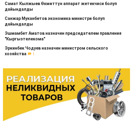
Самат Кылжыев Өкмөттүн аппарат жетекчиси болуп
дайындалды
Санжар Муканбетов экономика министри болуп
дайындалды
Эшмамбет Аматов назначен председателем правления
"Кыргызтелекома"
Эркинбек Чодуев назначен министром сельского
хозяйства
1