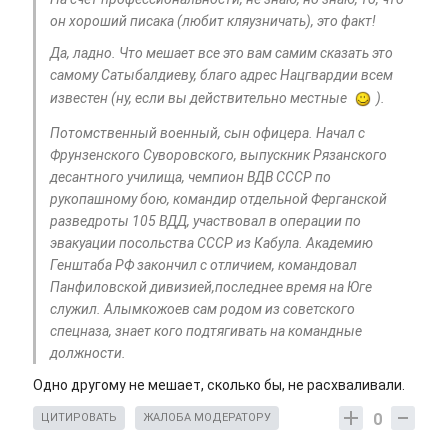
он хороший писака (любит кляузничать), это факт!
Да, ладно. Что мешает все это вам самим сказать это
самому Сатыбалдиеву, благо адрес Нацгвардии всем
известен (ну, если вы действительно местные
).
Потомственный военный, сын офицера. Начал с
Фрунзенского Суворовского, выпускник Рязанского
десантного училища, чемпион ВДВ СССР по
рукопашному бою, командир отдельной Ферганской
разведроты 105 ВДД, участвовал в операции по
эвакуации посольства СССР из Кабула. Академию
Генштаба РФ закончил с отличием, командовал
Панфиловской дивизией,последнее время на Юге
служил. Алымкожоев сам родом из советского
спецназа, знает кого подтягивать на командные
должности.
Одно другому не мешает, сколько бы, не расхваливали.
0
ЦИТИРОВАТЬ
ЖАЛОБА МОДЕРАТОРУ