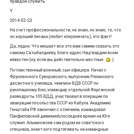
правдой служить."
Y
2014-02-23
На счет профессиональности, не знаю, но знаю, то, что
он хороший писака (любит кляузничать), это факт!
Да, ладно. Что мешает все это вам самим сказать это
самому Сатыбалдиеву, благо адрес Нацгвардии всем
известен (ну, если вы действительно местные
).
Потомственный военный, сын офицера. Начал с
Фрунзенского Суворовского, выпускник Рязанского
десантного училища, чемпион ВДВ СССР по
рукопашному бою, командир отдельной Ферганской
разведроты 105 ВДД, участвовал в операции по
эвакуации посольства СССР из Кабула. Академию
Генштаба РФ закончил с отличием, командовал
Панфиловской дивизией,последнее время на Юге
служил. Алымкожоев сам родом из советского
спецназа, знает кого подтягивать на командные