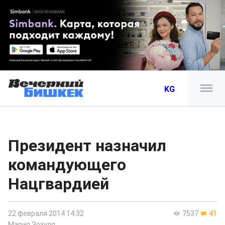
KG
Президент назначил
командующего
Нацгвардией
22 февраля 2014 14:32
7537
41
Мария Зозуля