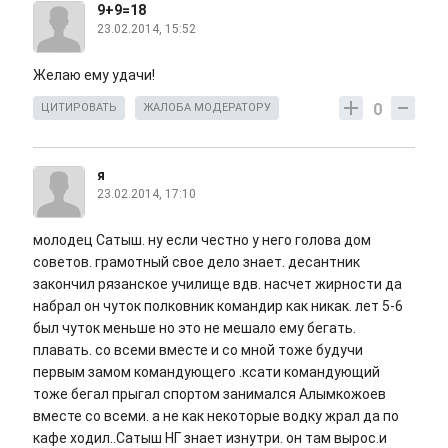
9+9=18
23.02.2014, 15:52
Желаю ему удачи!
0
ЦИТИРОВАТЬ
ЖАЛОБА МОДЕРАТОРУ
я
23.02.2014, 17:10
молодец Сатыш. ну если честно у него голова дом
советов. грамотный свое дело знает. десантник
закончил рязанское училище вдв. насчет жирности да
набрал он чуток полковник командир как никак. лет 5-6
был чуток меньше но это не мешало ему бегать.
плавать. со всеми вместе и со мной тоже будучи
первым замом командующего .ксати командующий
тоже бегал прыгал спортом занимался Алымкожоев
вместе со всеми. а не как некоторые водку жрал да по
кафе ходил..Сатыш НГ знает изнутри. он там вырос.и