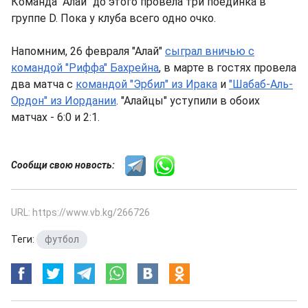
Команда "Алай" до этого провела три поединка в
группе D. Пока у клуба всего одно очко.
Напомним, 26 февраля "Алай"
сыграл вничью с
командой "Риффа" Бахрейна
, в марте в гостях провела
два матча с
командой "Эрбил" из Ирака
и
"Шабаб-Аль-
Ордон" из Иордании
. "Алайцы" уступили в обоих
матчах - 6:0 и 2:1.
Сообщи свою новость:
URL: https://www.vb.kg/266726
Теги:
футбол