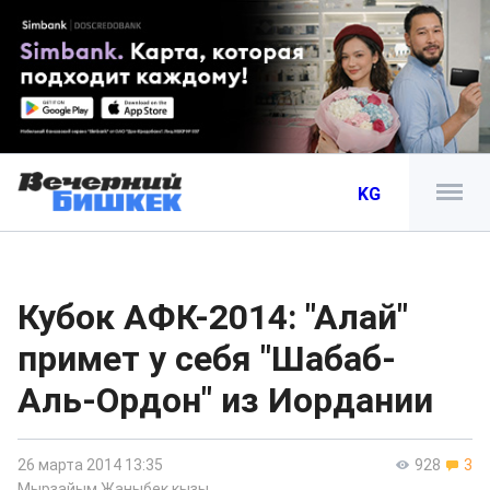
KG
Кубок АФК-2014: "Алай"
примет у себя "Шабаб-
Аль-Ордон" из Иордании
26 марта 2014 13:35
928
3
Мырзайым Жаныбек кызы