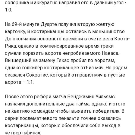
соперника и аккуратно направил его в дальний угол -
1:0.
На 69-й минуте Дуарте получил вторую желтую
карточку, и костариканцы остались в меньшинстве.
До окончания основного времени в счете вела Коста-
Рика, однако в компенсированное время греки
сумели поразить ворота непробиваемого Наваса.
Вышедший на замену Гекас пробил по воротам,
однако голкипер костариканцев отбил мяч. Но рядом
оказался Сократис, который отправил мяч в пустые
ворота – 1:1.
После этого рефери матча Бенджамин Уильямс
назначил дополнительные два тайма, однако и этого
не хватило командам чтобы выявить победителя. В
серии послематчевого пенальти точнее оказались
костариканцы, которые обеспечили себе выход в
четвертьфинал.