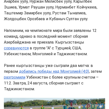
Анарбек уулу, Нуржан Мелисбек уулу, Карыпбек
Эшиев, Урмат Раушан уулу, Нурманбет Койчукеев,
Таштемир Замирбек уулу, Рустам Тыналиев,
Жолдошбек Орозбаев и Кубаныч Султан уулу.
Напомним, на чемпионате мира были заявлены 12
команд, однако в последний момент сборная
Азербайджана не приехала. Кыргызстанцы
соревнуются
в группе "А" с Турцией, США,
Узбекистаном, Монголией и Таджикистаном.
Ранее кыргызстанцы уже сыграли два матча: в
первом
добились победы над Монголией (4:0)
, затем
разгромили
Узбекистан с более крупным счетом –
11:2. Завтра, 24 августа, сборная сыграет с
Таджикистаном.