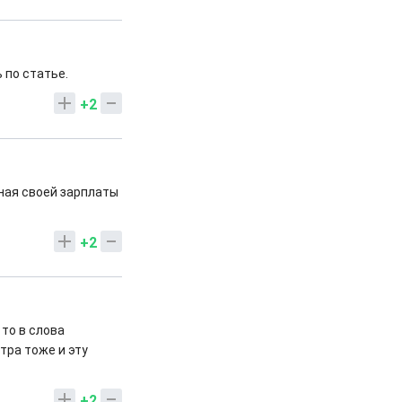
 по статье.
+2
зная своей зарплаты
+2
 то в слова
тра тоже и эту
+2