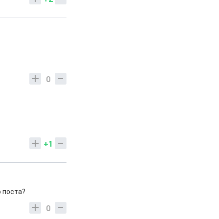
0
+1
 поста?
0