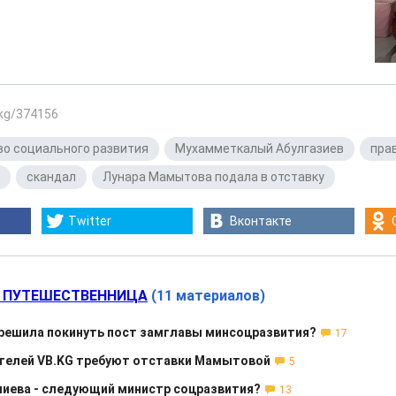
.kg/374156
о социального развития
,
Мухамметкалый Абулгазиев
,
пра
,
скандал
,
Лунара Мамытова подала в отставку
Twitter
Вконтакте
 ПУТЕШЕСТВЕННИЦА
(11 материалов)
решила покинуть пост замглавы минсоцразвития?
17
телей VB.KG требуют отставки Мамытовой
5
иева - следующий министр соцразвития?
13