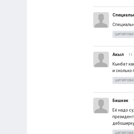
Специаль
Специально
ЦИТИРОВА
Акыл
11.
Кынбат как
и сколько 
ЦИТИРОВА
Бишкек
Её надо су
президент
дебоширку
ЦИТИРОВА