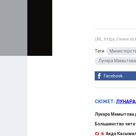
URL: https://www.vb
Теги:
Министерств
Лунара Мамытова
Facebook
СЮЖЕТ:
ЛУНАРА
Лунара Мамытова 
Большинство чита
Аида Касымал