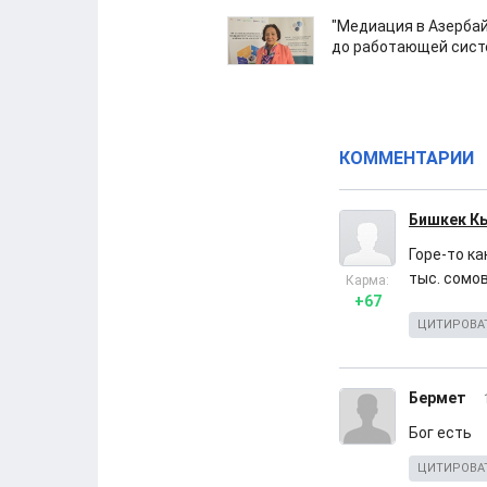
"Медиация в Азерба
до работающей сист
КОММЕНТАРИИ
Бишкек К
Горе-то к
тыс. сомов
Карма:
+67
ЦИТИРОВА
Бермет
Бог есть
ЦИТИРОВА