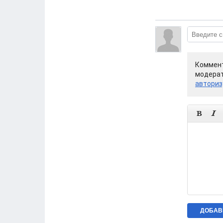
Коммент
модерат
авториз

