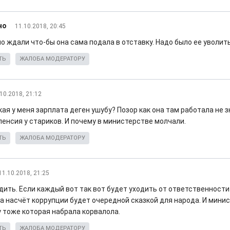
но
11.10.2018, 20:45
 ждали что-бы она сама подала в отставку. Надо было ее уволить
ТЬ
ЖАЛОБА МОДЕРАТОРУ
10.2018, 21:12
ая у меня зарплата деген ушубу? Позор как она там работала не 
пенсия у стариков. И почему в министерстве молчали.
ТЬ
ЖАЛОБА МОДЕРАТОРУ
11.10.2018, 21:25
дить. Если каждый вот так вот будет уходить от ответственности
а насчёт коррупции будет очередной сказкой для народа. И минис
 тоже которая набрала корвалола.
ТЬ
ЖАЛОБА МОДЕРАТОРУ