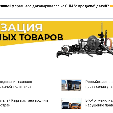
спиной у премьера договаривалась с США "о продаже" детей?
едование назвало
Российские вое
одиной тюльпанов
проведения уче
ателей Кыргызстана вошли в
В КР отменили 
 стран
нарушение прав