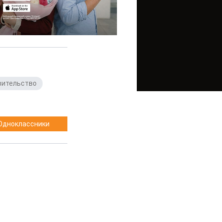
вительство
,
Одноклассники