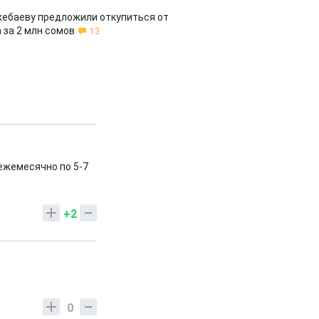
жебаеву предложили откупиться от
 за 2 млн сомов
13
ежемесячно по 5-7
+2
0