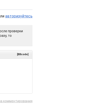
или
авторизуйтесь
осле проверки
азу, то
[BBcode]
ла комментирования