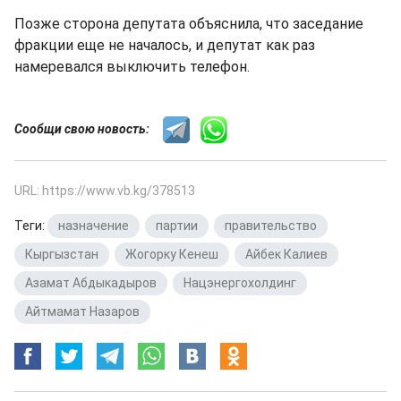
Позже сторона депутата объяснила, что заседание
фракции еще не началось, и депутат как раз
намеревался выключить телефон.
Сообщи свою новость:
URL: https://www.vb.kg/378513
Теги:
назначение
,
партии
,
правительство
,
Кыргызстан
,
Жогорку Кенеш
,
Айбек Калиев
,
Азамат Абдыкадыров
,
Нацэнергохолдинг
,
Айтмамат Назаров