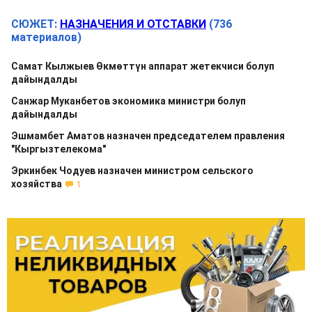
СЮЖЕТ:
НАЗНАЧЕНИЯ И ОТСТАВКИ
(736
материалов)
Самат Кылжыев Өкмөттүн аппарат жетекчиси болуп
дайындалды
Санжар Муканбетов экономика министри болуп
дайындалды
Эшмамбет Аматов назначен председателем правления
"Кыргызтелекома"
Эркинбек Чодуев назначен министром сельского
хозяйства
1