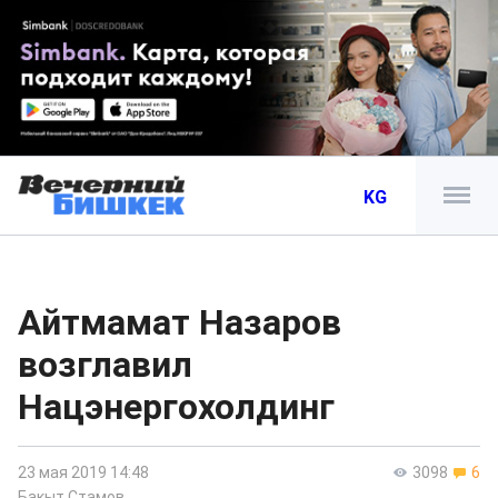
KG
Айтмамат Назаров
возглавил
Нацэнергохолдинг
23 мая 2019 14:48
3098
6
Бакыт Стамов